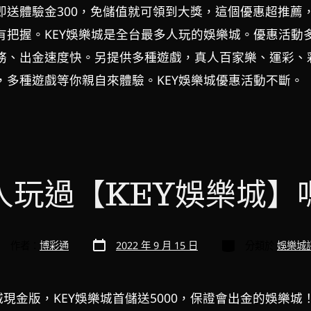
即送體驗金300，免儲值就可領到大獎，這個優惠超推薦
有把握。KEY娛樂城是全台最多人玩的娛樂城。優惠活動多
務、出金速度快。另提供多種遊戲，真人百家樂、運彩、
，多種遊戲等你親自來體驗。KEY娛樂城優惠活動不斷。
人玩過【KEY娛樂城】
作者：
博彩通
2022 年 9 月 15 日
分類於
娛樂城
城現金版，KEY娛樂城首儲送5000，保證會出金的娛樂城！