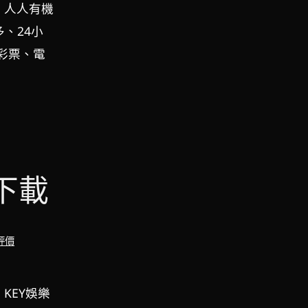
，人人有機
、24小
彩票、電
下載
評價
KEY娛樂