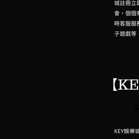
城註冊立
會，個個
時客服服
子遊戲等
【K
KEY娛樂