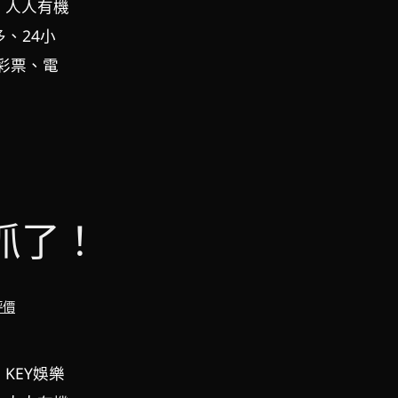
，人人有機
、24小
彩票、電
抓了！
評價
KEY娛樂