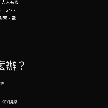
，人人有機
、24小
彩票、電
麼辦？
評價
KEY娛樂