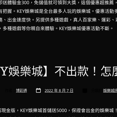
即送體驗金300，免儲值就可領到大獎，這個優惠超推薦
有把握。KEY娛樂城是全台最多人玩的娛樂城。優惠活動多
務、出金速度快。另提供多種遊戲，真人百家樂、運彩、
，多種遊戲等你親自來體驗。KEY娛樂城優惠活動不斷。
EY娛樂城】不出款！怎
作者：
博彩通
2022 年 8 月 7 日
分類於
娛樂城
城現金版，KEY娛樂城首儲送5000，保證會出金的娛樂城！