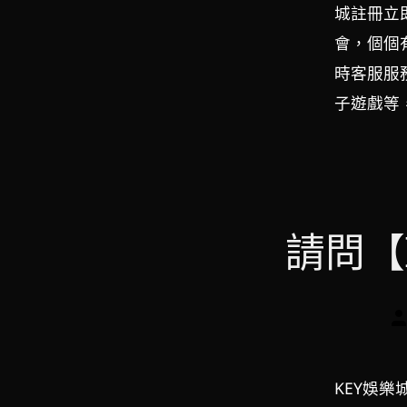
城註冊立
會，個個
時客服服
子遊戲等
請問【
KEY娛樂