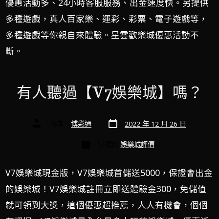
優惠活動多、24小時客服服務、出金速度快。另提供
多種遊戲，真人百家樂、運彩、彩票、電子遊戲等，
多種遊戲等你親自來體驗。星雲歡樂城優惠活動不
斷。
有人聽過【V7娛樂城】嗎？
作者：
博彩通
2022 年 12 月 26 日
分類於
娛樂城評價
V7娛樂城現金版，V7娛樂城首儲送5000，保證會出金
的娛樂城！V7娛樂城註冊立即送體驗金300，免儲值
就可領到大獎，這個優惠超推薦，人人有機會，個個