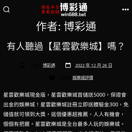
作者:
博彩通
有人聽過【星雲歡樂城】嗎？
作者：
博彩通
2022 年 12 月 26 日
分類於
娛樂城評價
星雲歡樂城現金版，星雲歡樂城首儲送5000，保證會
出金的娛樂城！星雲歡樂城註冊立即送體驗金300，免
儲值就可領到大獎，這個優惠超推薦，人人有機會，
個個有把握。星雲歡樂城是全台最多人玩的娛樂城。