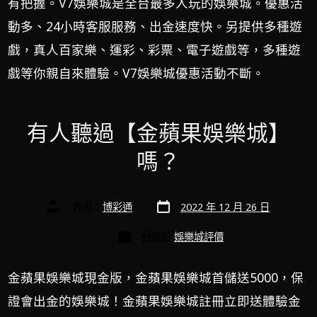
有把握。V7娛樂城是全台最多人玩的娛樂城。優惠活
動多、24小時客服服務、出金速度快。另提供多種遊
戲，真人百家樂、運彩、彩票、電子遊戲等，多種遊
戲等你親自來體驗。V7娛樂城優惠活動不斷。
有人聽過【金蘋果娛樂城】
嗎？
作者：
博彩通
2022 年 12 月 26 日
分類於
娛樂城評價
金蘋果娛樂城現金版，金蘋果娛樂城首儲送5000，保
證會出金的娛樂城！金蘋果娛樂城註冊立即送體驗金