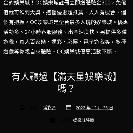
金的娛樂城！OC娛樂城註冊立即送體驗金300，免儲
值就可領到大獎，這個優惠超推薦，人人有機會，個
個有把握。OC娛樂城是全台最多人玩的娛樂城。優惠
活動多、24小時客服服務、出金速度快。另提供多種
遊戲，真人百家樂、運彩、彩票、電子遊戲等，多種
遊戲等你親自來體驗。OC娛樂城優惠活動不斷。
有人聽過【滿天星娛樂城】
嗎？
作者：
博彩通
2022 年 12 月 26 日
分類於
娛樂城評價