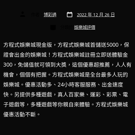
作者：
博彩通
2022 年 12 月 26 日
分類於
娛樂城評價
方程式娛樂城現金版，方程式娛樂城首儲送5000，保
證會出金的娛樂城！方程式娛樂城註冊立即送體驗金
300，免儲值就可領到大獎，這個優惠超推薦，人人有
機會，個個有把握。方程式娛樂城是全台最多人玩的
娛樂城。優惠活動多、24小時客服服務、出金速度
快。另提供多種遊戲，真人百家樂、運彩、彩票、電
子遊戲等，多種遊戲等你親自來體驗。方程式娛樂城
優惠活動不斷。