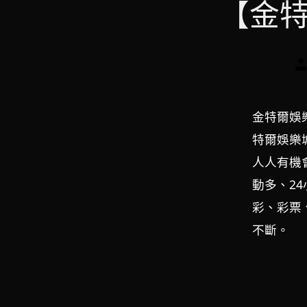
【金
金特爾娛
特爾娛樂
人人有機
動多、2
彩、彩票
不斷。