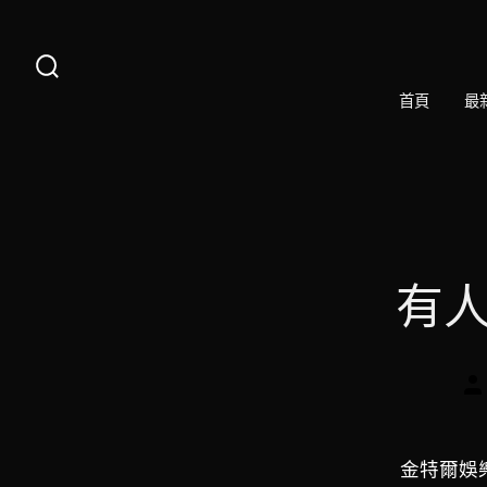
首頁
最
有
金特爾娛