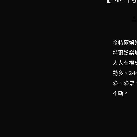
金特爾娛
特爾娛樂
人人有機
動多、2
彩、彩票
不斷。