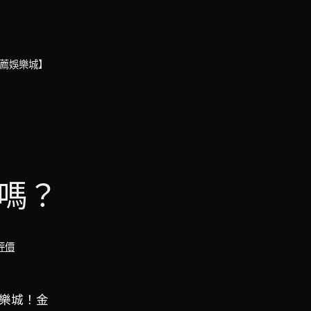
薦娛樂城】
城
嗎？
評價
娛樂城！金