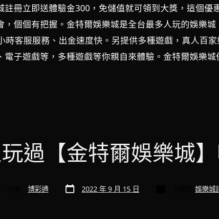
城註冊立即送體驗金300，免儲值就可領到大獎，這個優
會，個個有把握。金特爾娛樂城是全台最多人玩的娛樂城
4小時客服服務、出金速度快。另提供多種遊戲，真人百家
、電子遊戲等，多種遊戲等你親自來體驗。金特爾娛樂城
人玩過【金特爾娛樂城】
作者：
博彩通
2022 年 9 月 15 日
分類於
娛樂城