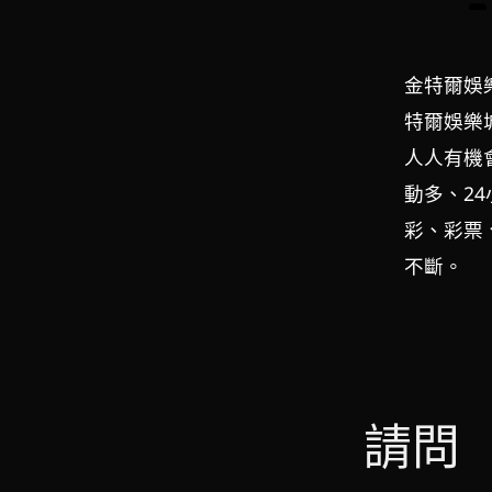
金特爾娛
特爾娛樂
人人有機
動多、2
彩、彩票
不斷。
請問