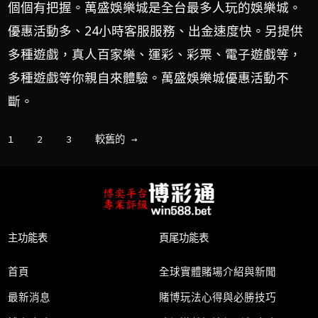
個個有把握。萬盛娛樂城是全台最多人玩的娛樂城。
優惠活動多、24小時客服服務、出金速度快。另提供
多種遊戲，真人百家樂、運彩、彩票、電子遊戲等，
多種遊戲等你親自來體驗。萬盛娛樂城優惠活動不
斷。
1
2
3
較舊的
→
主功能表
頁尾功能表
首頁
全球實體賭場介紹與新聞
最新消息
賭博玩法心得與必勝技巧