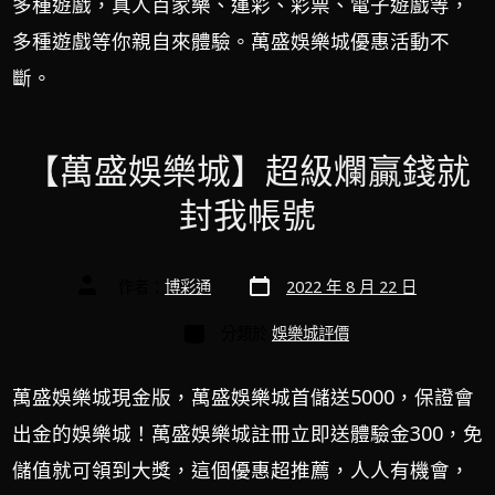
多種遊戲，真人百家樂、運彩、彩票、電子遊戲等，
多種遊戲等你親自來體驗。萬盛娛樂城優惠活動不
斷。
【萬盛娛樂城】超級爛贏錢就
封我帳號
作者：
博彩通
2022 年 8 月 22 日
分類於
娛樂城評價
萬盛娛樂城現金版，萬盛娛樂城首儲送5000，保證會
出金的娛樂城！萬盛娛樂城註冊立即送體驗金300，免
儲值就可領到大獎，這個優惠超推薦，人人有機會，