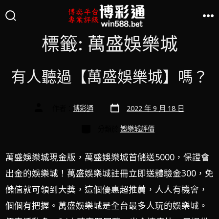
標籤:
萬盛娛樂城
有人聽過【萬盛娛樂城】嗎？
作者：
博彩通
2022 年 9 月 18 日
分類於
娛樂城評價
萬盛娛樂城現金版，萬盛娛樂城首儲送5000，保證會
出金的娛樂城！萬盛娛樂城註冊立即送體驗金300，免
儲值就可領到大獎，這個優惠超推薦，人人有機會，
個個有把握。萬盛娛樂城是全台最多人玩的娛樂城。