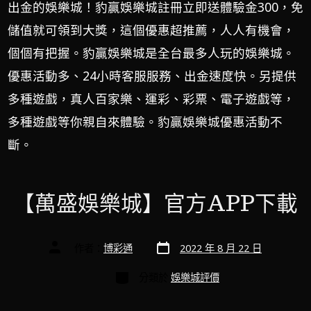
出金的娛樂城！豹贏娛樂城註冊立即送體驗金300，免
儲值就可領到大獎，這個優惠超推薦，人人有機會，
個個有把握。豹贏娛樂城是全台最多人玩的娛樂城。
優惠活動多、24小時客服服務、出金速度快。另提供
多種遊戲，真人百家樂、運彩、彩票、電子遊戲等，
多種遊戲等你親自來體驗。豹贏娛樂城優惠活動不
斷。
【萬盛娛樂城】官方APP下載
作者：
博彩通
2022 年 8 月 22 日
分類於
娛樂城評價