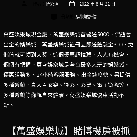
作者：
博彩通
2022 年 8 月 22 日
分類於
娛樂城評價
萬盛娛樂城現金版，萬盛娛樂城首儲送5000，保證會
出金的娛樂城！萬盛娛樂城註冊立即送體驗金300，免
儲值就可領到大獎，這個優惠超推薦，人人有機會，
個個有把握。萬盛娛樂城是全台最多人玩的娛樂城。
優惠活動多、24小時客服服務、出金速度快。另提供
多種遊戲，真人百家樂、運彩、彩票、電子遊戲等，
多種遊戲等你親自來體驗。萬盛娛樂城優惠活動不
斷。
【萬盛娛樂城】賭博機房被抓