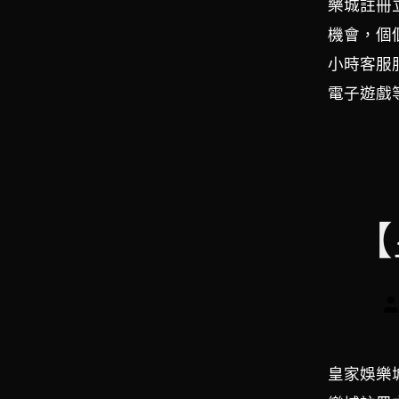
樂城註冊
機會，個
小時客服
電子遊戲
【
皇家娛樂