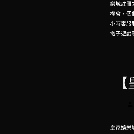
樂城註冊
機會，個
小時客服
電子遊戲
【
皇家娛樂