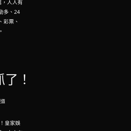
薦，人人有
多、24
、彩票、
。
抓了！
評價
城！皇家娛