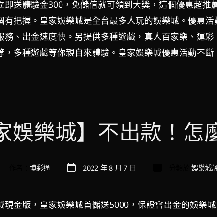
立即送體驗金300，免儲值就可領到大獎，這個優惠超推
個有把握。皇家娛樂城是全台最多人玩的娛樂城。優惠活動
服務、出金速度快。另提供多種遊戲，真人百家樂、運彩
等，多種遊戲等你親自來體驗。皇家娛樂城優惠活動不斷
家娛樂城】不出款！怎
作者：
博彩通
2022 年 8 月 7 日
分類於
娛樂城
城現金版，皇家娛樂城首儲送5000，保證會出金的娛樂