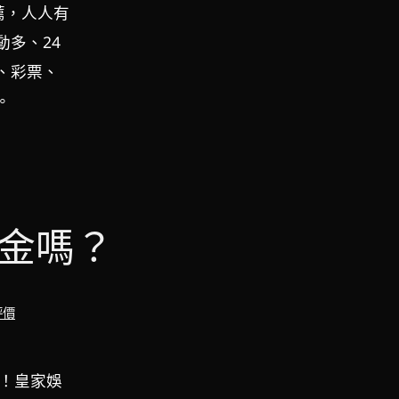
薦，人人有
多、24
、彩票、
。
金嗎？
評價
城！皇家娛