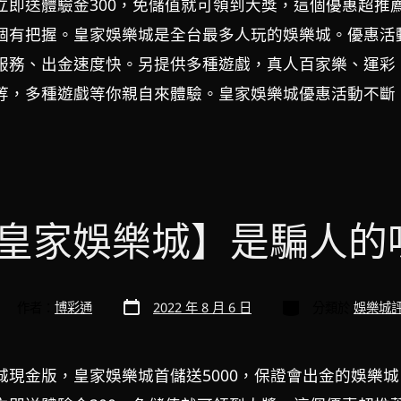
立即送體驗金300，免儲值就可領到大獎，這個優惠超推
個有把握。皇家娛樂城是全台最多人玩的娛樂城。優惠活動
服務、出金速度快。另提供多種遊戲，真人百家樂、運彩
等，多種遊戲等你親自來體驗。皇家娛樂城優惠活動不斷
皇家娛樂城】是騙人的
作者：
博彩通
2022 年 8 月 6 日
分類於
娛樂城
城現金版，皇家娛樂城首儲送5000，保證會出金的娛樂