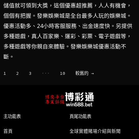
儲值就可領到大獎，這個優惠超推薦，人人有機會，
個個有把握。發樂娛樂城是全台最多人玩的娛樂城。
優惠活動多、24小時客服服務、出金速度快。另提供
多種遊戲，真人百家樂、運彩、彩票、電子遊戲等，
多種遊戲等你親自來體驗。發樂娛樂城優惠活動不
斷。
...
1
2
3
10
較舊的
→
主功能表
頁尾功能表
首頁
全球實體賭場介紹與新聞