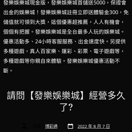
發樂娛樂城現金版，發樂娛樂城首儲送5000，保證會
出金的娛樂城！發樂娛樂城註冊立即送體驗金300，免
儲值就可領到大獎，這個優惠超推薦，人人有機會，
個個有把握。發樂娛樂城是全台最多人玩的娛樂城。
優惠活動多、24小時客服服務、出金速度快。另提供
多種遊戲，真人百家樂、運彩、彩票、電子遊戲等，
多種遊戲等你親自來體驗。發樂娛樂城優惠活動不
斷。
請問【發樂娛樂城】經營多久
了?
作者：
博彩通
2022 年 8 月 7 日