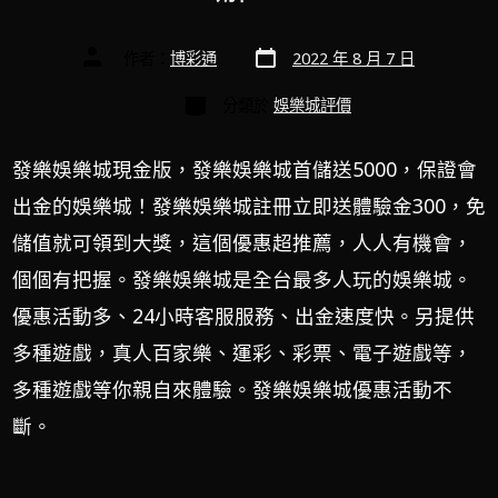
作者：
博彩通
2022 年 8 月 7 日
分類於
娛樂城評價
發樂娛樂城現金版，發樂娛樂城首儲送5000，保證會
出金的娛樂城！發樂娛樂城註冊立即送體驗金300，免
儲值就可領到大獎，這個優惠超推薦，人人有機會，
個個有把握。發樂娛樂城是全台最多人玩的娛樂城。
優惠活動多、24小時客服服務、出金速度快。另提供
多種遊戲，真人百家樂、運彩、彩票、電子遊戲等，
多種遊戲等你親自來體驗。發樂娛樂城優惠活動不
斷。