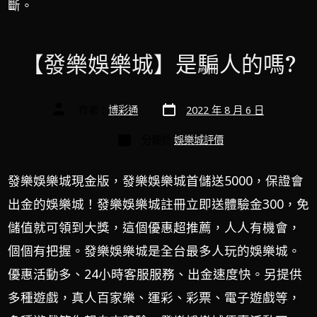
斷。
【發樂娛樂城】是騙人的嗎?
作者：
博彩通
2022 年 8 月 6 日
分類於
娛樂城評價
發樂娛樂城現金版，發樂娛樂城首儲送5000，保證會
出金的娛樂城！發樂娛樂城註冊立即送體驗金300，免
儲值就可領到大獎，這個優惠超推薦，人人有機會，
個個有把握。發樂娛樂城是全台最多人玩的娛樂城。
優惠活動多、24小時客服服務、出金速度快。另提供
多種遊戲，真人百家樂、運彩、彩票、電子遊戲等，