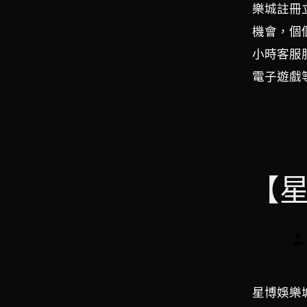
樂城註冊
機會，個
小時客服
電子遊戲
【
星博娛樂