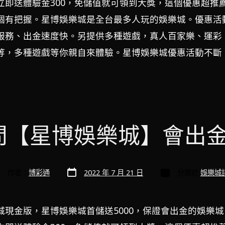
立即送體驗金300，免儲值就可領到大獎，這個優惠超推
個有把握。星博娛樂城是全台最多人玩的娛樂城。優惠活動
服務、出金速度快。另提供多種遊戲，真人百家樂、運彩
等，多種遊戲等你親自來體驗。星博娛樂城優惠活動不斷
問【星博娛樂城】會出金
作者：
博彩通
2022 年 7 月 21 日
分類於
娛樂城
城現金版，星博娛樂城首儲送5000，保證會出金的娛樂