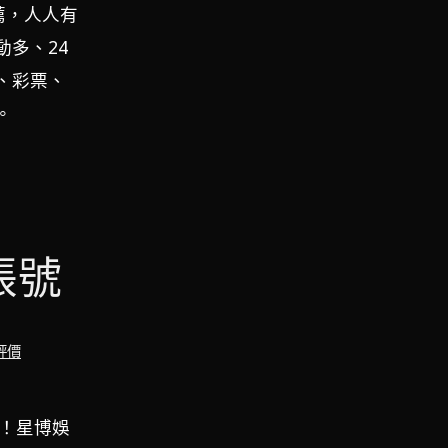
薦，人人有
多、24
、彩票、
。
帳號
評價
城！星博娛