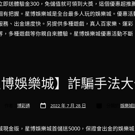
立即送體驗金300，免儲值就可領到大獎，這個優惠超推
個有把握。星博娛樂城是全台最多人玩的娛樂城。優惠活動
服務、出金速度快。另提供多種遊戲，真人百家樂、運彩
等，多種遊戲等你親自來體驗。星博娛樂城優惠活動不斷
星博娛樂城】詐騙手法大
作者：
博彩通
2022 年 7 月 28 日
分類於
娛樂城
城現金版，星博娛樂城首儲送5000，保證會出金的娛樂