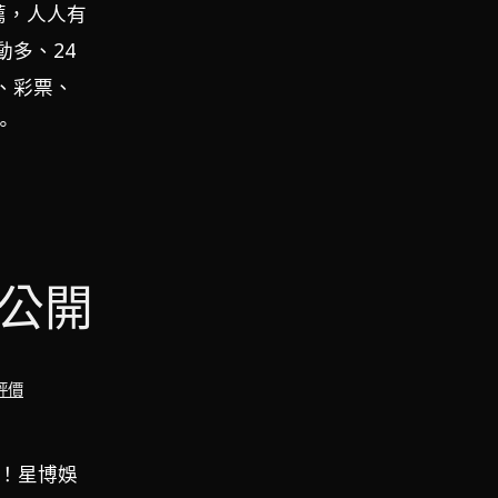
薦，人人有
多、24
、彩票、
。
公開
評價
城！星博娛