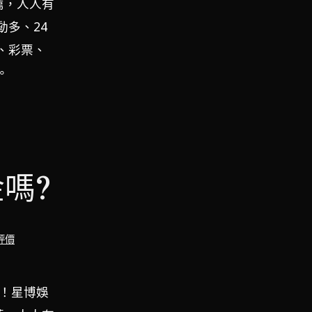
薦，人人有
多、24
、彩票、
。
嗎?
評價
城！星博娛