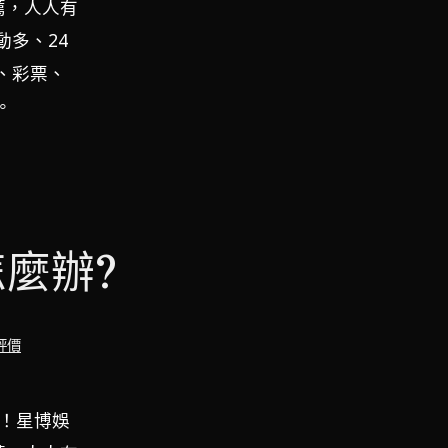
薦，人人有
多、24
、彩票、
。
麼辦?
評價
城！星博娛