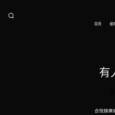
首頁
最
有
合悅娛樂