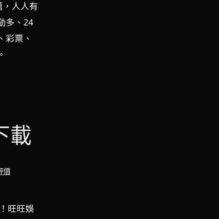
薦，人人有
多、24
、彩票、
。
下載
評價
城！旺旺娛