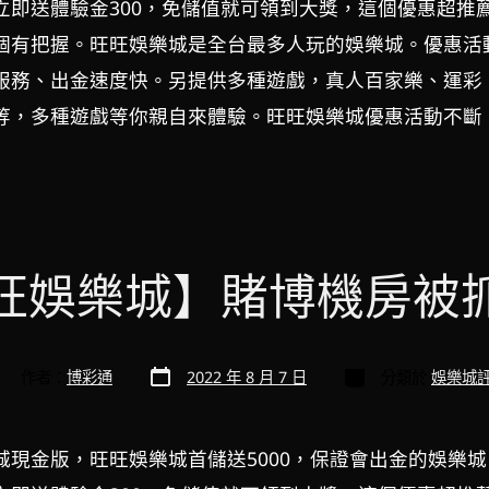
立即送體驗金300，免儲值就可領到大獎，這個優惠超推
個有把握。旺旺娛樂城是全台最多人玩的娛樂城。優惠活動
服務、出金速度快。另提供多種遊戲，真人百家樂、運彩
等，多種遊戲等你親自來體驗。旺旺娛樂城優惠活動不斷
旺娛樂城】賭博機房被
作者：
博彩通
2022 年 8 月 7 日
分類於
娛樂城
城現金版，旺旺娛樂城首儲送5000，保證會出金的娛樂