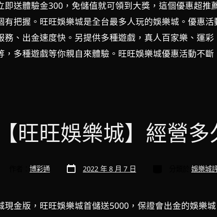
立即送體驗金300，免儲值就可領到大獎，這個優惠超推
個有把握。旺旺娛樂城是全台最多人玩的娛樂城。優惠活動
服務、出金速度快。另提供多種遊戲，真人百家樂、運彩
等，多種遊戲等你親自來體驗。旺旺娛樂城優惠活動不斷
【旺旺娛樂城】經營多
作者：
博彩通
2022 年 8 月 7 日
分類於
娛樂城
城現金版，旺旺娛樂城首儲送5000，保證會出金的娛樂