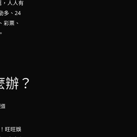
薦，人人有
多、24
、彩票、
。
麼辦？
評價
城！旺旺娛