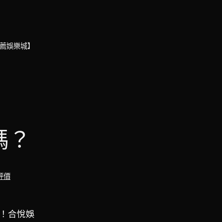
薦娛樂城】
嗎？
評價
城！合悅娛