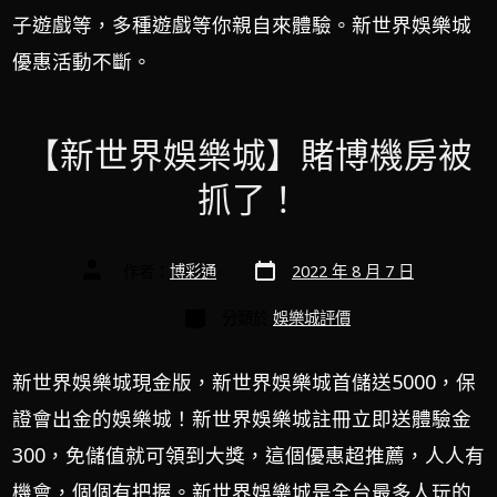
子遊戲等，多種遊戲等你親自來體驗。新世界娛樂城
優惠活動不斷。
【新世界娛樂城】賭博機房被
抓了！
作者：
博彩通
2022 年 8 月 7 日
分類於
娛樂城評價
新世界娛樂城現金版，新世界娛樂城首儲送5000，保
證會出金的娛樂城！新世界娛樂城註冊立即送體驗金
300，免儲值就可領到大獎，這個優惠超推薦，人人有
機會，個個有把握。新世界娛樂城是全台最多人玩的