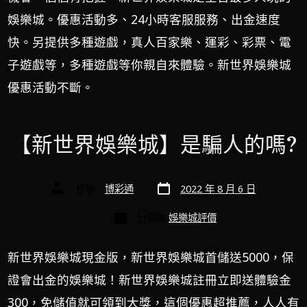
娛樂城。優惠活動多、24小時客服服務、出金速度
快。另提供多種遊戲，真人百家樂、運彩、彩票、電
子遊戲等，多種遊戲等你親自來體驗。新世界娛樂城
優惠活動不斷。
【新世界娛樂城】是騙人的嗎?
作者：
博彩通
2022 年 8 月 6 日
分類於
娛樂城評價
新世界娛樂城現金版，新世界娛樂城首儲送5000，保
證會出金的娛樂城！新世界娛樂城註冊立即送體驗金
300，免儲值就可領到大獎，這個優惠超推薦，人人有