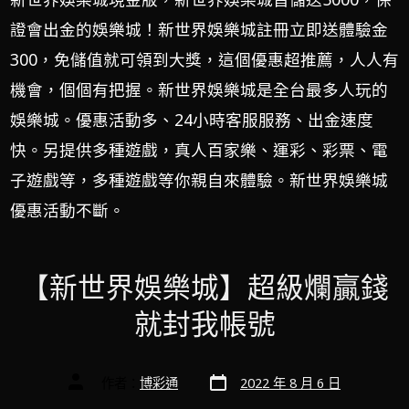
證會出金的娛樂城！新世界娛樂城註冊立即送體驗金
300，免儲值就可領到大獎，這個優惠超推薦，人人有
機會，個個有把握。新世界娛樂城是全台最多人玩的
娛樂城。優惠活動多、24小時客服服務、出金速度
快。另提供多種遊戲，真人百家樂、運彩、彩票、電
子遊戲等，多種遊戲等你親自來體驗。新世界娛樂城
優惠活動不斷。
【新世界娛樂城】超級爛贏錢
就封我帳號
作者：
博彩通
2022 年 8 月 6 日