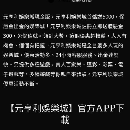
元亨利娛樂城現金版，元亨利娛樂城首儲送5000，保
證會出金的娛樂城！元亨利娛樂城註冊立即送體驗金
300，免儲值就可領到大獎，這個優惠超推薦，人人有
機會，個個有把握。元亨利娛樂城是全台最多人玩的
娛樂城。優惠活動多、24小時客服服務、出金速度
快。另提供多種遊戲，真人百家樂、運彩、彩票、電
子遊戲等，多種遊戲等你親自來體驗。元亨利娛樂城
優惠活動不斷。
【元亨利娛樂城】官方APP下
載