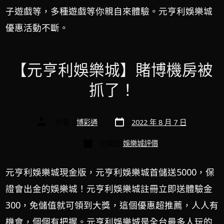
子遊戲等，多種遊戲等你親自來體驗。元亨利娛樂城
優惠活動不斷。
【元亨利娛樂城】賭博機房被
抓了！
作者：
博彩通
2022 年 8 月 7 日
分類於
娛樂城評價
元亨利娛樂城現金版，元亨利娛樂城首儲送5000，保
證會出金的娛樂城！元亨利娛樂城註冊立即送體驗金
300，免儲值就可領到大獎，這個優惠超推薦，人人有
機會，個個有把握。元亨利娛樂城是全台最多人玩的