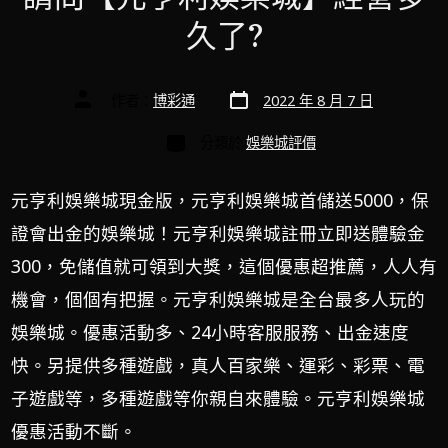
久了?
作者：
博彩通
2022 年 8 月 7 日
分類於
娛樂城評價
元亨利娛樂城現金版，元亨利娛樂城首儲送5000，保
證會出金的娛樂城！元亨利娛樂城註冊立即送體驗金
300，免儲值就可領到大獎，這個優惠超推薦，人人有
機會，個個有把握。元亨利娛樂城是全台最多人玩的
娛樂城。優惠活動多、24小時客服服務、出金速度
快。另提供多種遊戲，真人百家樂、運彩、彩票、電
子遊戲等，多種遊戲等你親自來體驗。元亨利娛樂城
優惠活動不斷。