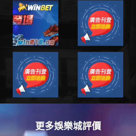
更多娛樂城評價