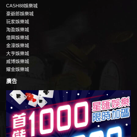
CASH88娛樂城
豪爺郎娛樂城
玩家娛樂城
淘盈娛樂城
億興娛樂城
金濠娛樂城
大亨娛樂城
威博娛樂城
耀金娛樂城
廣告