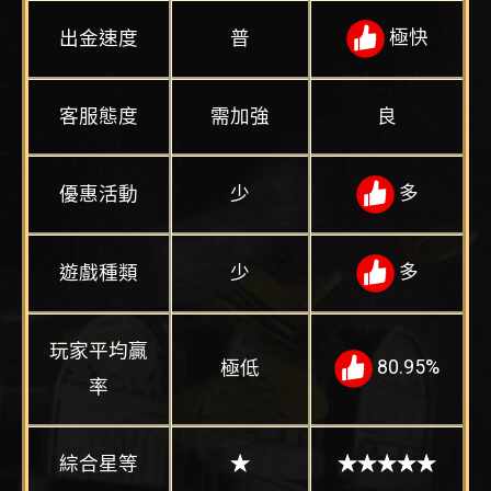
極快
出金速度
普
客服態度
需加強
良
多
優惠活動
少
多
遊戲種類
少
玩家平均贏
80.95%
極低
率
綜合星等
★
★★★★★