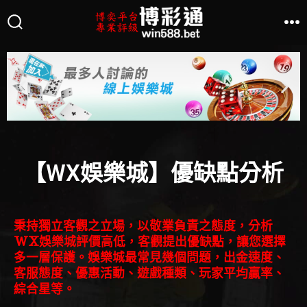
【WX娛樂城】優缺點分析
秉持獨立客觀之立場，以敬業負責之態度，分析
WX
娛樂城評價高低，客觀提出優缺點，讓您選擇
多一層保護。娛樂城最常見幾個問題，出金速度、
客服態度、優惠活動、遊戲種類、玩家平均贏率、
綜合星等。