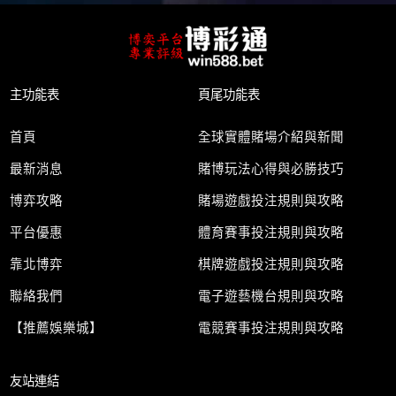
主功能表
頁尾功能表
首頁
全球實體賭場介紹與新聞
最新消息
賭博玩法心得與必勝技巧
博弈攻略
賭場遊戲投注規則與攻略
平台優惠
體育賽事投注規則與攻略
靠北博弈
棋牌遊戲投注規則與攻略
聯絡我們
電子遊藝機台規則與攻略
【推薦娛樂城】
電競賽事投注規則與攻略
友站連結