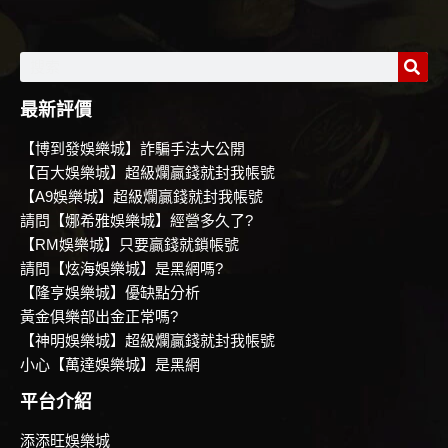
最新評價
【博到發娛樂城】詐騙手法大公開
【百大娛樂城】超級爛贏錢就封我帳號
【A9娛樂城】超級爛贏錢就封我帳號
請問【娜希雅娛樂城】經營多久了?
【RM娛樂城】只要贏錢就鎖帳號
請問【炫海娛樂城】是黑網嗎?
【隆亨娛樂城】優缺點分析
黃金俱樂部出金正常嗎?
【神明娛樂城】超級爛贏錢就封我帳號
小心【萬達娛樂城】是黑網
平台介紹
添添旺娛樂城