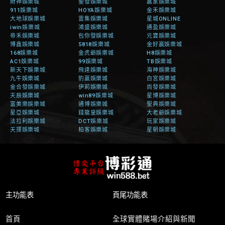
財神娛樂城
聖發娛樂城
贏家娛樂城
911娛樂城
HOYA娛樂城
金禾娛樂城
大地球娛樂城
雲集娛樂城
星城ONLINE
iwin娛樂城
鴻盛娛樂城
通盈娛樂城
帝禾娛樂城
包你發娛樂城
元寶娛樂城
博鑫娛樂城
5818娛樂城
金好贏娛樂城
168娛樂城
金虎爺娛樂城
H8娛樂城
AC1娛樂城
99娛樂城
TB娛樂城
新天下娛樂城
飛達娛樂城
海神娛樂城
九牛娛樂城
豹贏娛樂城
白宮娛樂城
金合發娛樂城
伊莉娛樂城
尚發娛樂城
天辰娛樂城
win89娛樂城
星博娛樂城
富美樂娛樂城
通博娛樂城
聖典娛樂城
星亞娛樂城
錢龍皇娛樂城
大老爺娛樂城
法拉利娛樂城
DCT娛樂城
玩家娛樂城
天擇娛樂城
柏客娛樂城
星朝娛樂城
主功能表
頁尾功能表
首頁
全球實體賭場介紹與新聞