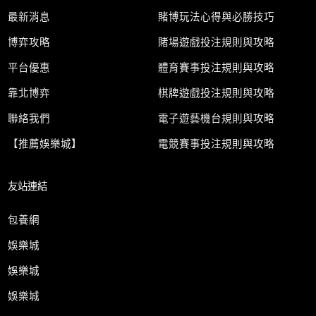
最新消息
賭博玩法心得與必勝技巧
博弈攻略
賭場遊戲投注規則與攻略
平台優惠
體育賽事投注規則與攻略
靠北博弈
棋牌遊戲投注規則與攻略
聯絡我們
電子遊藝機台規則與攻略
【推薦娛樂城】
電競賽事投注規則與攻略
友站連結
包養網
娛樂城
娛樂城
娛樂城