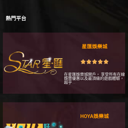
熱門平台
星匯娛樂城





在星匯娛樂城開戶， 享受所有在線
娛樂優惠以及最頂級的遊戲體驗，
超乎....
HOYA娛樂城