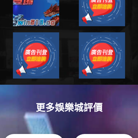
更多娛樂城評價