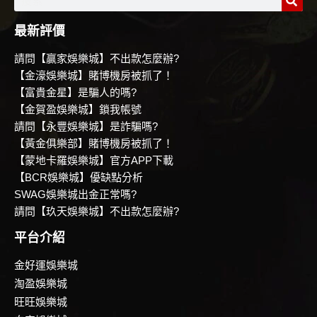
最新評價
請問【贏家娛樂城】不出款怎麼辦?
【金濠娛樂城】賭博機房被抓了！
【富貴金星】是騙人的嗎?
【金賀盈娛樂城】鎖我帳號
請問【永豐娛樂城】是詐騙嗎?
【黃金俱樂部】賭博機房被抓了！
【蒙地卡羅娛樂城】官方APP下載
【BCR娛樂城】優缺點分析
SWAG娛樂城出金正常嗎?
請問【玖天娛樂城】不出款怎麼辦?
平台介紹
金好運娛樂城
淘盈娛樂城
旺旺娛樂城