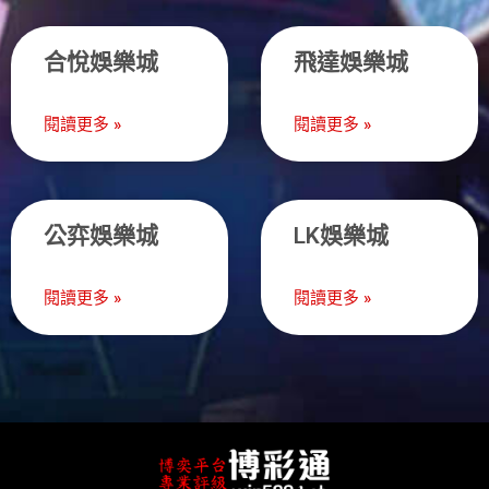
合悅娛樂城
飛達娛樂城
閱讀更多 »
閱讀更多 »
公弈娛樂城
LK娛樂城
閱讀更多 »
閱讀更多 »