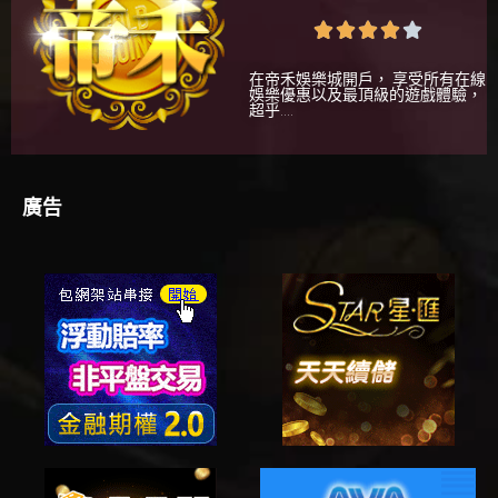





在帝禾娛樂城開戶， 享受所有在線
娛樂優惠以及最頂級的遊戲體驗，
超乎....
廣告