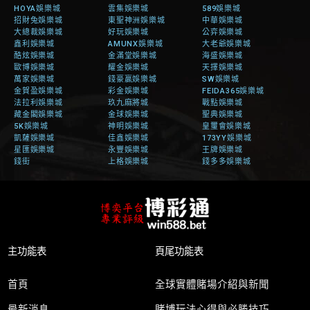
HOYA娛樂城
雲集娛樂城
589娛樂城
招財兔娛樂城
東聖神洲娛樂城
中華娛樂城
大總裁娛樂城
好玩娛樂城
公弈娛樂城
鑫利娛樂城
AMUNX娛樂城
大老爺娛樂城
酷炫娛樂城
金滿堂娛樂城
海盛娛樂城
歐博娛樂城
耀金娛樂城
天擇娛樂城
萬家娛樂城
錢豪贏娛樂城
SW娛樂城
金賀盈娛樂城
彩金娛樂城
FEIDA365娛樂城
法拉利娛樂城
玖九麻將​城
戰點娛樂城
藏金閣娛樂城
金球娛樂城
聖典娛樂城
5K娛樂城
神明娛樂城
皇璽會娛樂城
凱薩娛樂城
佳鑫娛樂城
173YY娛樂城
星匯娛樂城
永豐娛樂城
王牌娛樂城
錢街
上格娛樂城
錢多多娛樂城
主功能表
頁尾功能表
首頁
全球實體賭場介紹與新聞
最新消息
賭博玩法心得與必勝技巧