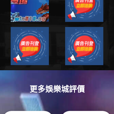
更多娛樂城評價