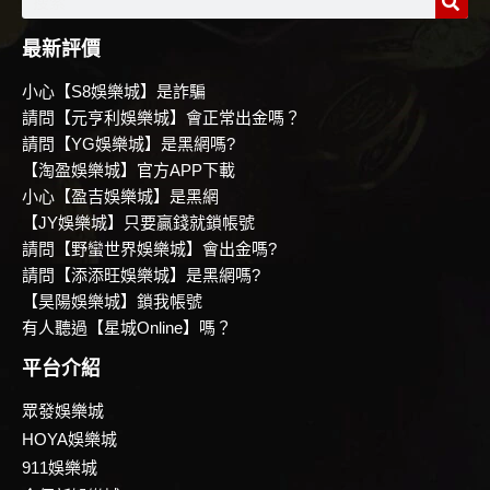
最新評價
小心【S8娛樂城】是詐騙
請問【元亨利娛樂城】會正常出金嗎？
請問【YG娛樂城】是黑網嗎?
【淘盈娛樂城】官方APP下載
小心【盈吉娛樂城】是黑網
【JY娛樂城】只要贏錢就鎖帳號
請問【野蠻世界娛樂城】會出金嗎?
請問【添添旺娛樂城】是黑網嗎?
【昊陽娛樂城】鎖我帳號
有人聽過【星城Online】嗎？
平台介紹
眾發娛樂城
HOYA娛樂城
911娛樂城