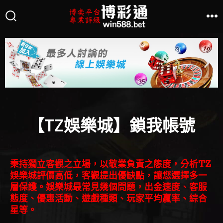
【TZ娛樂城】鎖我帳號
秉持獨立客觀之立場，以敬業負責之態度，分析TZ
娛樂城評價高低，客觀提出優缺點，讓您選擇多一
層保護。娛樂城最常見幾個問題，出金速度、客服
態度、優惠活動、遊戲種類、玩家平均贏率、綜合
星等。