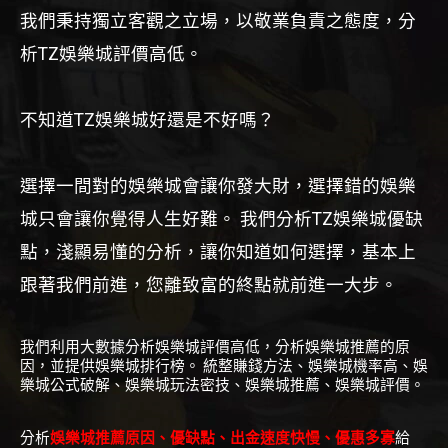
我們秉持獨立客觀之立場，以敬業負責之態度，分
析TZ娛樂城評價高低。
不知道TZ娛樂城好還是不好嗎？
選擇一間對的娛樂城會讓你發大財，選擇錯的娛樂
城只會讓你覺得人生好難。
我們分析TZ娛樂城優缺
點，淺顯易懂的分析，讓你知道如何選擇，基本上
跟著我們前進，您離致富的終點就前進一大步。
我們利用大數據分析娛樂城評價高低，分析娛樂城推薦的原
因，並提供娛樂城排行榜。
統整賺錢方法、娛樂城機率高、娛
樂城公式破解、娛樂城玩法密技、娛樂城推薦、娛樂城評價。
分析
娛樂城推薦原因、優缺點、出金速度快慢、優惠多寡
給