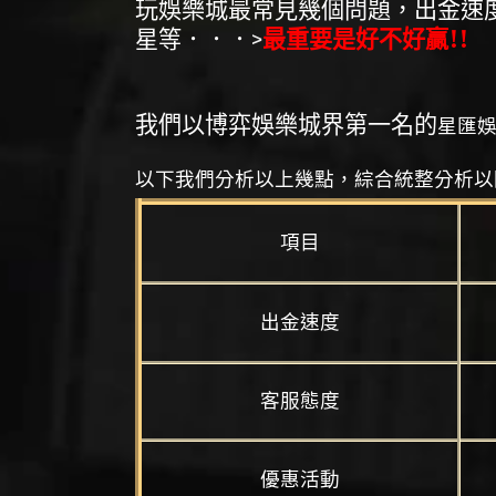
玩娛樂城最常見幾個問題，出金速
星等．．．
>
最重要是好不好贏!!
我們以博弈娛樂城界第一名的
星匯
以下我們分析以上幾點，綜合統整分析以
項目
出金速度
客服態度
優惠活動