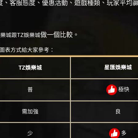
度、客服態度、優惠活動、遊戲種類、玩家平均
做一個比較。
娛樂城
跟TZ
娛樂城
圖表方式給大家參考：
星匯娛樂城
TZ
娛樂城
極快
普
需加強
良
多
少