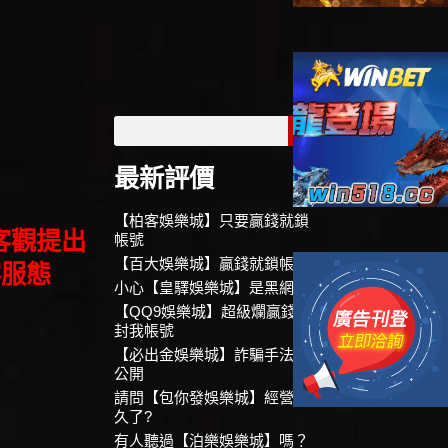
最新評價
【柏客娛樂城】只要贏錢就鎖
客觀提出
帳號
【百大娛樂城】贏錢就鎖帳號
客服態
小心【皇驛娛樂城】是黑網
【QQ9娛樂城】超級爛贏錢就
封我帳號
【必出金娛樂城】詐騙手法大
公開
請問【包你發娛樂城】經營多
久了?
有人聽過【泊樂娛樂城】嗎？