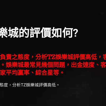
娛樂城的評價如何?
負責之態度，分析TZ
娛樂城評價高低，
。娛樂城最常見幾個問題，出金速度、
家平均贏率、綜合星等。
態度，分析TZ娛樂城評價高低。