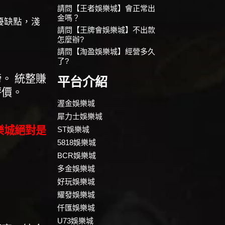
請問【王者娛樂城】會正常出
金嗎？
優缺點，淺
請問【王牌會娛樂城】不出款
怎麼辦?
請問【淘盈娛樂城】經營多久
了?
榜。
統整賺
平台介紹
評價。
渥金娛樂城
犀力士娛樂城
樂城絕對是
ST娛樂城
5818娛樂城
BCR娛樂城
多金娛樂城
好玩娛樂城
耀發娛樂城
仟匯娛樂城
U73娛樂城