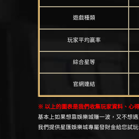
遊戲種類
玩家平均贏率
綜合星等
官網連結
※ 以上的圖表是我們收集玩家資料、心
基本上如果想靠娛樂城賺一波，又不想遇
我們提供星匯娛樂城專屬發財金給您試玩