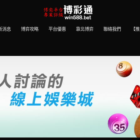
新消息
博弈攻略
平台優惠
靠北博弈
聯絡我們
【推