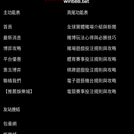
主功能表
頁尾功能表
首頁
全球實體賭場介紹與新聞
最新消息
賭博玩法心得與必勝技巧
博弈攻略
賭場遊戲投注規則與攻略
平台優惠
體育賽事投注規則與攻略
靠北博弈
棋牌遊戲投注規則與攻略
聯絡我們
電子遊藝機台規則與攻略
【推薦娛樂城】
電競賽事投注規則與攻略
友站連結
包養網