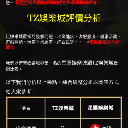
您。
我們分析評價的娛樂城絕對是最真實的評論。
TZ娛樂城
評價分析
玩娛樂城最常見幾個問題，出金速度、客服態度、優惠活動、
遊戲種類、玩家平均贏率、綜合星等．．．
>
最重要是好不好
贏!!
星匯娛樂城
跟TZ
娛樂城
我們以博弈娛樂城界第一名的
做一
個比較。
以下我們分析以上幾點，綜合統整分析以圖表方式
給大家參考：
項目
星匯娛樂城
TZ
娛樂城