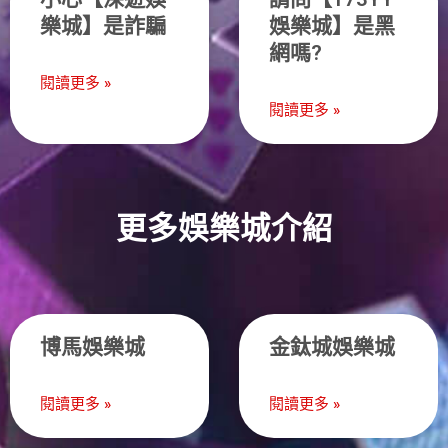
樂城】是詐騙
娛樂城】是黑
網嗎?
閱讀更多 »
閱讀更多 »
更多娛樂城介紹
博馬娛樂城
金鈦城娛樂城
閱讀更多 »
閱讀更多 »