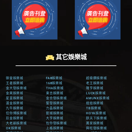
其它娛樂城
御皇娛樂城
FA8娛樂城
超級鑽娛樂城
王者娛樂城
168娛樂城
老王娛樂城
金大發娛樂城
THA娛樂城
隆亨娛樂城
金爽娛樂城
東吉娛樂城
LUCK娛樂城
星富娛樂城
金合發娛樂城
AMUNX娛樂城
渥金娛樂城
聖發娛樂城
妞妞娛樂城
九牛娛樂城
力晶娛樂城
TB娛樂城
任你博娛樂城
鉅城娛樂城
HOYA娛樂城
巨金娛樂城
大亨娛樂城
朕天下娛樂城
大老爺娛樂城
包你發娛樂城
萬家娛樂城
OK娛樂城
上格娛樂城
興旺發娛樂城