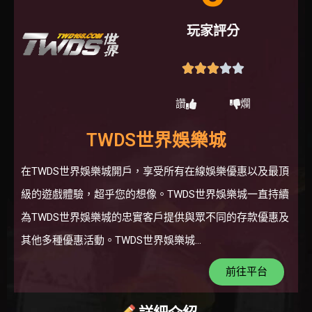
玩家評分





讚
爛
TWDS世界娛樂城
在TWDS世界
娛
樂城開戶，享受所有在線娛樂優惠以及最頂
級的遊戲體驗，超乎您的想像。
TWDS世界
娛樂城一直持續
為
TWDS世界
娛樂城的忠實客戶提供與眾不同的存款優惠及
其他多種優惠活動。
TWDS世界
娛樂城…
前往平台