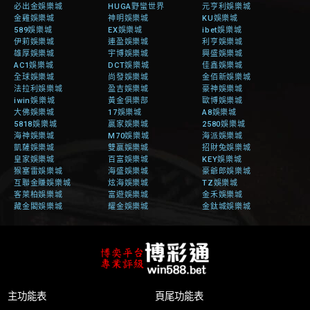
必出金娛樂城
HUGA野蠻世界
元亨利娛樂城
金雞娛樂城
神明娛樂城
KU娛樂城
589娛樂城
EX娛樂城
ibet娛樂城
伊莉娛樂城
連盈娛樂城
利亨娛樂城
雄厚娛樂城
宇博娛樂城
興盛娛樂城
AC1娛樂城
DCT娛樂城
佳鑫娛樂城
全球娛樂城
尚發娛樂城
金佰新娛樂城
法拉利娛樂城
盈吉娛樂城
豪神娛樂城
iwin娛樂城
黃金俱樂部
歐博娛樂城
大佛娛樂城
17娛樂城
A8娛樂城
5818娛樂城
贏家娛樂城
2580娛樂城
海神娛樂城
M70娛樂城
海派娛樂城
凱薩娛樂城
雙贏娛樂城
招財兔娛樂城
皇家娛樂城
百富娛樂城
KEY娛樂城
猴塞雷娛樂城
海盛娛樂城
豪爺郎娛樂城
互聯金賺娛樂城
炫海娛樂城
TZ娛樂城
客萊柏娛樂城
富遊娛樂城
金禾娛樂城
藏金閣娛樂城
耀金娛樂城
金鈦城娛樂城
主功能表
頁尾功能表