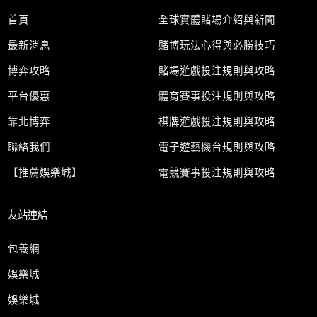
首頁
全球實體賭場介紹與新聞
最新消息
賭博玩法心得與必勝技巧
博弈攻略
賭場遊戲投注規則與攻略
平台優惠
體育賽事投注規則與攻略
靠北博弈
棋牌遊戲投注規則與攻略
聯絡我們
電子遊藝機台規則與攻略
【推薦娛樂城】
電競賽事投注規則與攻略
友站連結
包養網
娛樂城
娛樂城