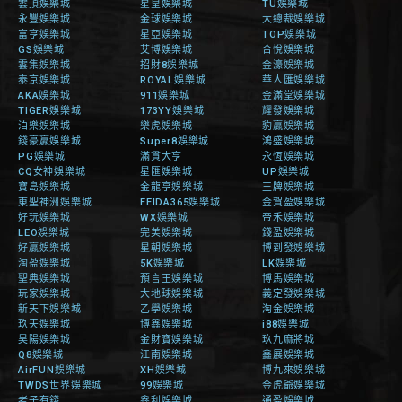
雲頂娛樂城
星皇娛樂城
TU娛樂城
永豐娛樂城
金球娛樂城
大總裁娛樂城
富亨娛樂城
星亞娛樂城
TOP娛樂城
GS娛樂城
艾博娛樂城
合悅娛樂城
雲集娛樂城
招財8娛樂城
金濠娛樂城
泰京娛樂城
ROYAL娛樂城
華人匯娛樂城
AKA娛樂城
911娛樂城
金滿堂娛樂城
TIGER娛樂城
173YY娛樂城
耀發娛樂城
泊樂娛樂城
樂虎娛樂城
豹贏娛樂城
錢豪贏娛樂城
Super8娛樂城
鴻盛娛樂城
PG娛樂城
滿貫大亨
永恆娛樂城
CQ女神娛樂城
星匯娛樂城
UP娛樂城
寶島娛樂城
金龍亨娛樂城
王牌娛樂城
東聖神洲娛樂城
FEIDA365娛樂城
金賀盈娛樂城
好玩娛樂城
WX娛樂城
帝禾娛樂城
LEO娛樂城
完美娛樂城
錢盈娛樂城
好贏娛樂城
星朝娛樂城
博到發娛樂城
淘盈娛樂城
5K娛樂城
LK娛樂城
聖典娛樂城
預言王娛樂城
博馬娛樂城
玩家娛樂城
大地球娛樂城
義定發娛樂城
新天下娛樂城
乙學娛樂城
淘金娛樂城
玖天娛樂城
博鑫娛樂城
i88娛樂城
昊陽娛樂城
金財寶娛樂城
玖九麻將​城
Q8娛樂城
江南娛樂城
鑫展娛樂城
AirFUN娛樂城
XH娛樂城
博九來娛樂城
TWDS世界娛樂城
99娛樂城
金虎爺娛樂城
老子有錢
鑫利娛樂城
通盈娛樂城