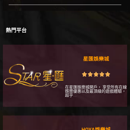
熱門平台
星匯娛樂城





在星匯娛樂城開戶， 享受所有在線
娛樂優惠以及最頂級的遊戲體驗，
超乎....
HOYA娛樂城