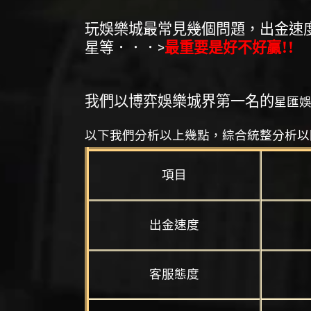
玩娛樂城最常見幾個問題，出金速
星等．．．
>
最重要是好不好贏!!
我們以博弈娛樂城界第一名的
星匯
以下我們分析以上幾點，綜合統整分析以
項目
出金速度
客服態度