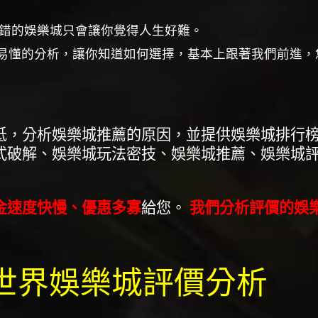
錯的娛樂城只會讓你覺得人生好難。
顯易懂的分析，讓你知道如何選擇，基本上跟著我們前進，
低，分析娛樂城推薦的原因，並提供娛樂城排行
式破解、娛樂城玩法密技、娛樂城推薦、娛樂城
金速度快慢、優惠多寡
給您。
我們分析評價的娛
世界娛樂城
評價分析