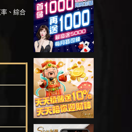
贏率、綜合