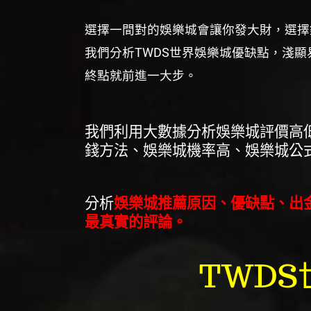
選擇一間對的娛樂城會讓你發大財，選擇
我們分析TWDS世界娛樂城優缺點，淺
終點就前進一大步。
我們利用大數據分析娛樂城評價高
錢方法、娛樂城機率高、娛樂城公
分析
娛樂城推薦原因、優缺點、出
最真實的評論。
TWDS