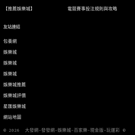
【推薦娛樂城】
電競賽事投注規則與攻略
友站連結
包養網
娛樂城
娛樂城
娛樂城
娛樂城推薦
娛樂城評價
星匯娛樂城
網站地圖
© 2026
大發網-發發網-娛樂城-百家樂-現金版-玩運彩 ©