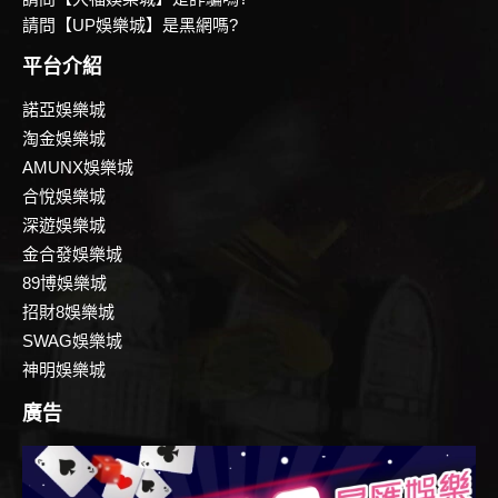
請問【UP娛樂城】是黑網嗎?
平台介紹
諾亞娛樂城
淘金娛樂城
AMUNX娛樂城
合悅娛樂城
深遊娛樂城
金合發娛樂城
89博娛樂城
招財8娛樂城
SWAG娛樂城
神明娛樂城
廣告