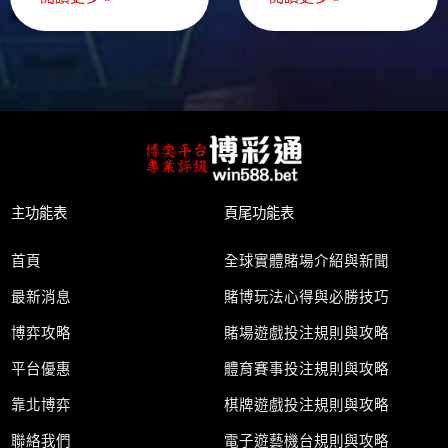
主功能表
頁尾功能表
首頁
全球實體賭場介紹與新聞
最新消息
賭博玩法心得與必勝技巧
博弈攻略
賭場遊戲投注規則與攻略
平台優惠
體育賽事投注規則與攻略
靠北博弈
棋牌遊戲投注規則與攻略
聯絡我們
電子遊藝機台規則與攻略