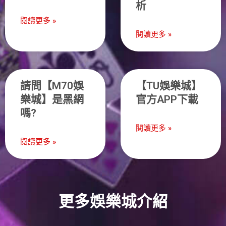
析
閱讀更多 »
閱讀更多 »
請問【M70娛
【TU娛樂城】
樂城】是黑網
官方APP下載
嗎?
閱讀更多 »
閱讀更多 »
更多娛樂城介紹