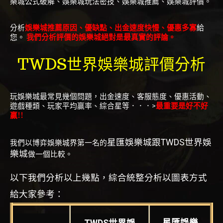
樂城公式破解、娛樂城玩法密技、娛樂城推薦、娛樂城評價。
分析
娛樂城推薦原因、優缺點、出金速度快慢、優惠多寡
給
您。
我們分析評價的娛樂城絕對是最真實的評論。
TWDS世界娛樂城
評價分析
玩娛樂城最常見幾個問題，出金速度、客服態度、優惠活動、
遊戲種類、玩家平均贏率、綜合星等．．．
>
最重要是好不好
贏!!
星匯娛樂城
跟TWDS世界
娛
我們以博弈娛樂城界第一名的
樂城
做一個比較。
以下我們分析以上幾點，綜合統整分析以圖表方式
給大家參考：
星匯娛樂
TWDS世界
娛