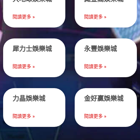
閱讀更多 »
閱讀更多 »
犀力士娛樂城
永豐娛樂城
閱讀更多 »
閱讀更多 »
力晶娛樂城
金好贏娛樂城
閱讀更多 »
閱讀更多 »