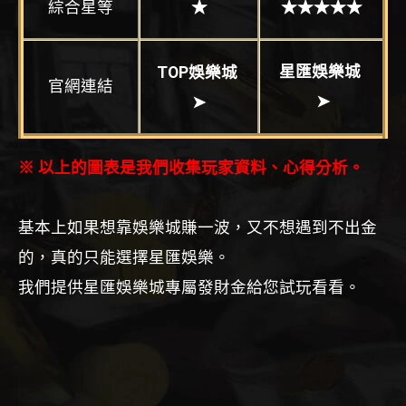
綜合星等
★
★★★★★
星匯娛樂城
TOP
娛樂城
官網連結
➤
➤
※ 以上的圖表是我們收集玩家資料、心得分析。
基本上如果想靠娛樂城賺一波，又不想遇到不出金
的，真的只能選擇星匯娛樂。
我們提供星匯娛樂城專屬發財金給您試玩看看。