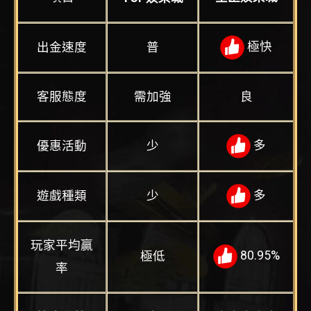
極快
出金速度
普
客服態度
需加強
良
多
優惠活動
少
多
遊戲種類
少
玩家平均贏
80.95%
極低
率