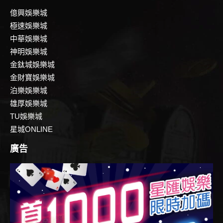
億興娛樂城
極速娛樂城
中華娛樂城
神明娛樂城
金鈦城娛樂城
金財寶娛樂城
泊樂娛樂城
雄厚娛樂城
TU娛樂城
星城ONLINE
廣告