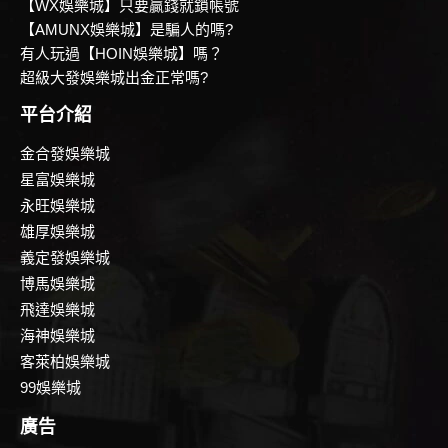
【WX娛樂城】只要贏錢就鎖帳號
【AMUNX娛樂城】是騙人的嗎?
有人玩過【HOIN娛樂城】嗎？
超級大發娛樂城出金正常嗎?
平台介紹
金合發娛樂城
星富娛樂城
永旺娛樂城
雄厚娛樂城
義定發娛樂城
博馬娛樂城
飛達娛樂城
海神娛樂城
客萊柏娛樂城
99娛樂城
廣告