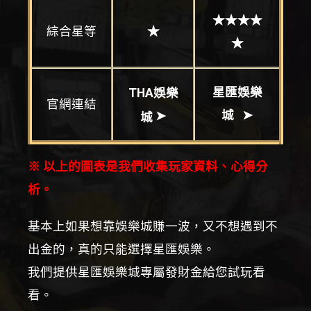
★★★★
綜合星等
★
★
星匯娛樂
THA
娛樂
官網連結
城
➤
➤
城
※ 以上的圖表是我們收集玩家資料、心得分
析。
基本上如果想靠娛樂城賺一波，又不想遇到不
出金的，真的只能選擇星匯娛樂。
我們提供
星匯娛樂城
專屬發財金給您試玩看
看。