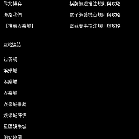
靠北博弈
棋牌遊戲投注規則與攻略
聯絡我們
電子遊藝機台規則與攻略
【推薦娛樂城】
電競賽事投注規則與攻略
友站連結
包養網
娛樂城
娛樂城
娛樂城
娛樂城推薦
娛樂城評價
星匯娛樂城
網站地圖