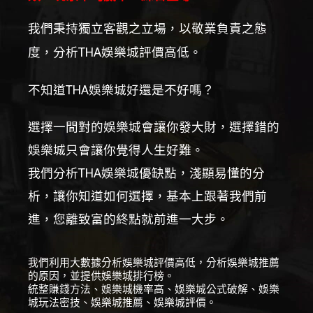
我們秉持獨立客觀之立場，以敬業負責之態
評價高低。
度，分析THA
娛樂
城
好還是不好嗎？
不知道
THA娛樂城
選擇一間對的娛樂城會讓你發大財，選擇錯的
娛樂城只會讓你覺得人生好難。
我們分析
THA
娛樂城
優缺點，淺顯易懂的分
析，讓你知道如何選擇，基本上跟著我們前
進，您離致富的終點就前進一大步。
我們利用大數據分析娛樂城評價高低，分析娛樂城推薦
的原因，並提供娛樂城排行榜。
統整賺錢方法、娛樂城機率高、娛樂城公式破解、娛樂
城玩法密技、娛樂城推薦、娛樂城評價。