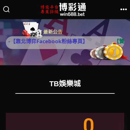
-【靠北博弈Facebook粉絲專頁】
【贊助廣告
TB娛樂城
0