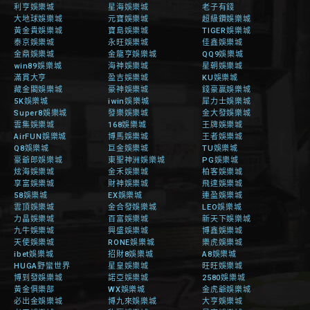
利亨娛樂城
星海娛樂城
老子有錢
大地球娛樂城
元寶娛樂城
超級鑽娛樂城
黃金貴娛樂城
寶島娛樂城
TIGER娛樂城
泰京娛樂城
永旺娛樂城
佳鑫娛樂城
金鼎娛樂城
金龍亨娛樂城
QQ9娛樂城
win89娛樂城
海神娛樂城
星朝娛樂城
滿貫大亨
盈吉娛樂城
KU娛樂城
藏金閣娛樂城
豪神娛樂城
錢豪贏娛樂城
5K娛樂城
iwin娛樂城
犀力士娛樂城
Super8娛樂城
發樂娛樂城
金大發娛樂城
雲集娛樂城
168娛樂城
王牌娛樂城
AirFUN娛樂城
博馬娛樂城
王者娛樂城
Q8娛樂城
巨金娛樂城
TU娛樂城
豪爺郎娛樂城
東聖神洲娛樂城
PG娛樂城
炫海娛樂城
金禾娛樂城
柏客娛樂城
享富娛樂城
財神娛樂城
飛達娛樂城
58娛樂城
EX娛樂城
連盈娛樂城
雲頂娛樂城
金合發娛樂城
LEO娛樂城
力晶娛樂城
百富娛樂城
新天下娛樂城
九牛娛樂城
興盛娛樂城
博鑫娛樂城
天使娛樂城
RONE娛樂城
樂虎娛樂城
ibet娛樂城
招財8娛樂城
A8娛樂城
HUGA野蠻世界
星皇娛樂城
旺旺娛樂城
博到發娛樂城
諾亞娛樂城
2580娛樂城
黃金俱樂部
WX娛樂城
金虎爺娛樂城
必出金娛樂城
博九來娛樂城
大亨娛樂城