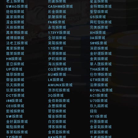
老王娛樂城
豹贏娛樂城
星富娛樂城
SWAG娛樂城
CASH88娛樂城
金特爾娛樂城
妞妞娛樂城
彩金娛樂城
聖發娛樂城
贏家娛樂城
凱薩娛樂城
GS娛樂城
渥金娛樂城
FA8娛樂城
興旺發娛樂城
天辰娛樂城
永恆娛樂城
完美娛樂城
萬來博娛樂城
173YY娛樂城
XH娛樂城
威博娛樂城
全球娛樂城
3A娛樂城
法老王娛樂城
昊陽娛樂城
589娛樂城
萬家娛樂城
17娛樂城
深遊娛樂城
龍萊娛樂城
天擇娛樂城
金好運娛樂城
H8娛樂城
伊莉娛樂城
金爽娛樂城
星亞娛樂城
海派娛樂城
華人匯娛樂城
UP娛樂城
CQ女神娛樂城
THA娛樂城
雄厚娛樂城
AU8娛樂城
任你博娛樂城
御皇娛樂城
LK娛樂城
GTR娛樂城
玖天娛樂城
AMUNX娛樂城
泊樂娛樂城
玩家娛樂城
添添旺娛樂城
ROYAL娛樂城
DCT娛樂城
3Q娛樂城
AC1娛樂城
i88娛樂城
金佰新娛樂城
U73娛樂城
CEO娛樂城
永豐娛樂城
玖九麻將​城
鉅城娛樂城
眾發娛樂城
錢街
SW娛樂城
耀金娛樂城
911娛樂城
金好贏娛樂城
白宮娛樂城
仟匯娛樂城
戰點娛樂城
博客娛樂城
金豪氣娛樂城
客萊柏娛樂城
金賀盈娛樂城
好贏娛樂城
TZ娛樂城
AKA娛樂城
大老爺娛樂城