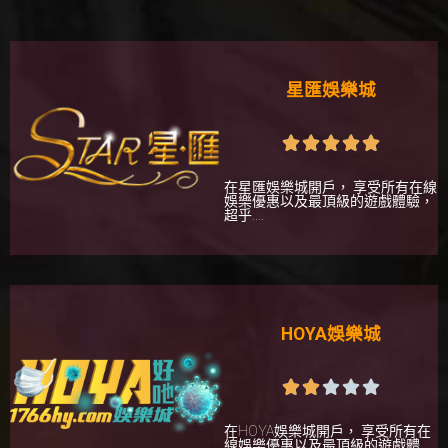
星匯娛樂城





在星匯娛樂城開戶， 享受所有在線
娛樂優惠以及最頂級的遊戲體驗，
超乎....
HOYA娛樂城





在HOYA娛樂城開戶， 享受所有在
線娛樂優惠以及最頂級的遊戲體