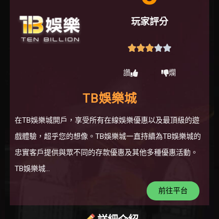
玩家評分





讚
爛
TB娛樂城
在TB
娛
樂城開戶，享受所有在線娛樂優惠以及最頂級的遊
戲體驗，超乎您的想像。
TB
娛樂城一直持續為
TB
娛樂城的
忠實客戶提供與眾不同的存款優惠及其他多種優惠活動。
TB
娛樂城…
前往平台