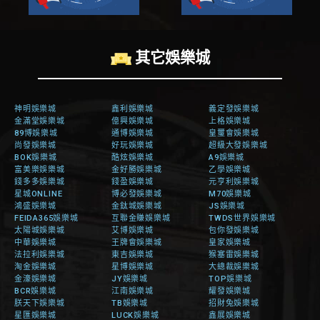
其它娛樂城
神明娛樂城
鑫利娛樂城
義定發娛樂城
金滿堂娛樂城
億興娛樂城
上格娛樂城
89博娛樂城
通博娛樂城
皇璽會娛樂城
尚發娛樂城
好玩娛樂城
超級大發娛樂城
BOK娛樂城
酷炫娛樂城
A9娛樂城
富美樂娛樂城
金好勝娛樂城
乙學娛樂城
錢多多娛樂城
錢盈娛樂城
元亨利娛樂城
星城ONLINE
博必發娛樂城
M70娛樂城
鴻盛娛樂城
金鈦城娛樂城
JS娛樂城
FEIDA365娛樂城
互聯金賺娛樂城
TWDS世界娛樂城
太陽城娛樂城
艾博娛樂城
包你發娛樂城
中華娛樂城
王牌會娛樂城
皇家娛樂城
法拉利娛樂城
東吉娛樂城
猴塞雷娛樂城
淘金娛樂城
星博娛樂城
大總裁娛樂城
金濠娛樂城
JY娛樂城
TOP娛樂城
BCR娛樂城
江南娛樂城
耀發娛樂城
朕天下娛樂城
TB娛樂城
招財兔娛樂城
星匯娛樂城
LUCK娛樂城
鑫展娛樂城