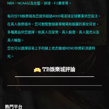
NBA、NCAA以及女籃、排球、F1賽車等。
每月份TB娛樂城為您提供超過4000場滾球足球賽事供您投注。
在真人娛樂城中，您可飽覽整個豪華賭場和靚麗的美女荷官。
多種產品供您選擇，如真人百家樂，真人骰寶，真人龍虎以及
真人輪盤。
您也可以選擇容易上手的線上老虎機或KENO快樂彩消遣時
光。
TB娛樂城
評論
熱門平台