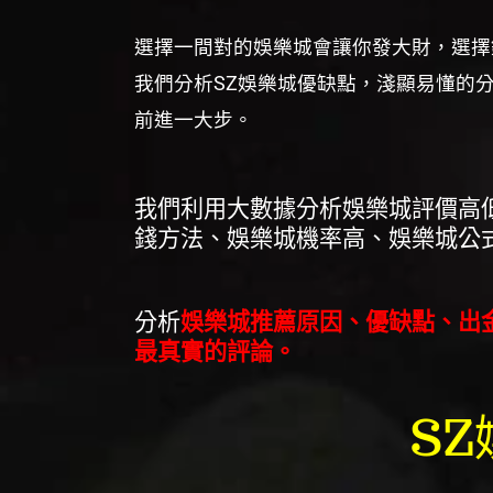
選擇一間對的娛樂城會讓你發大財，選擇
我們分析SZ娛樂城優缺點，淺顯易懂的
前進一大步。
我們利用大數據分析娛樂城評價高
錢方法、娛樂城機率高、娛樂城公
分析
娛樂城推薦原因、優缺點、出
最真實的評論。
S