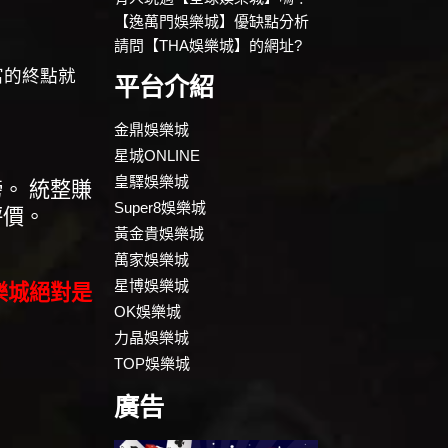
【逸萬門娛樂城】優缺點分析
請問【THA娛樂城】的網址?
富的終點就
平台介紹
金鼎娛樂城
星城ONLINE
皇驛娛樂城
榜。
統整賺
Super8娛樂城
評價。
黃金貴娛樂城
萬家娛樂城
星博娛樂城
樂城絕對是
OK娛樂城
力晶娛樂城
TOP娛樂城
廣告