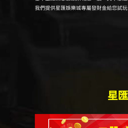
我們提供星匯娛樂城專屬發財金給您試玩
星匯