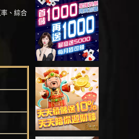
贏率、綜合