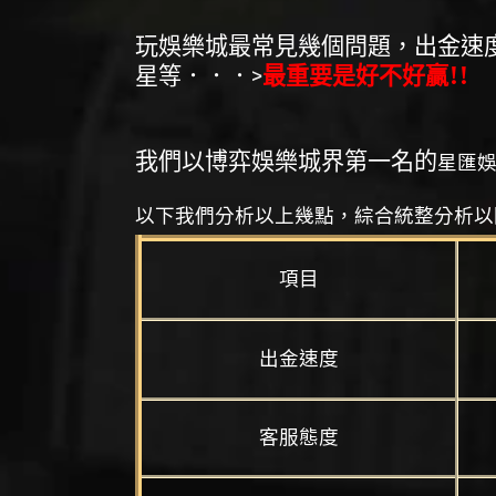
玩娛樂城最常見幾個問題，出金速
星等．．．
>
最重要是好不好贏!!
我們以博弈娛樂城界第一名的
星匯
以下我們分析以上幾點，綜合統整分析以
項目
出金速度
客服態度