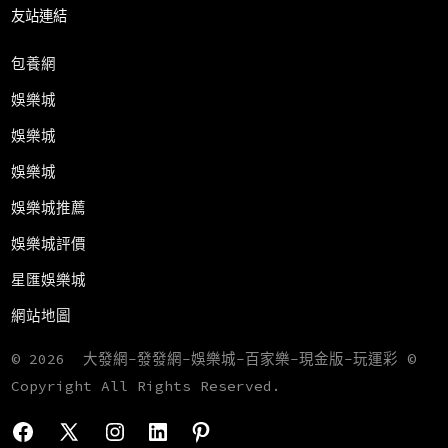
友站連結
包養網
娛樂城
娛樂城
娛樂城
娛樂城推薦
娛樂城評價
星匯娛樂城
網站地圖
© 2026
大發網-發發網-娛樂城-百家樂-現金版-玩運彩 ©
Copyright All Rights Reserved.