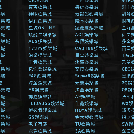
城
OK娛樂城
仟匯娛樂城
GTR
城
東吉娛樂城
樂虎娛樂城
911
樂城
神明娛樂城
豪爺郎娛樂城
凱薩
娛樂城
伊莉娛樂城
隆亨娛樂城
財神
娛樂城
星城ONLINE
錢豪贏娛樂城
金好
樂城
錢龍皇娛樂城
AC1娛樂城
御皇
娛樂城
AU8娛樂城
永恆娛樂城
多金
樂城
173YY娛樂城
CASH88娛樂城
百富
樂城
泊樂娛樂城
星皇娛樂城
TIG
城
王者娛樂城
鴻盛娛樂城
乙學
娛樂城
包你發娛樂城
艾博娛樂城
CEO
樂城
FA8娛樂城
Super8娛樂城
雲頂
城
渥金娛樂城
元寶娛樂城
3Q娛
娛樂城
A8娛樂城
淘盈娛樂城
Q8娛
樂城
博鑫娛樂城
A9娛樂城
法拉
樂城
FEIDA365娛樂城
佳鑫娛樂城
WX
樂城
博必發娛樂城
HOYA娛樂城
錢多
娛樂城
GS娛樂城
金大發娛樂城
招財
娛樂城
老子有錢
TU娛樂城
SW
樂城
永豐娛樂城
3A娛樂城
深遊