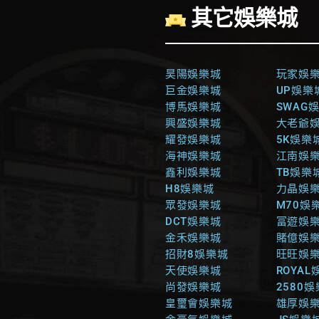
其它娛樂城
昊陽娛樂城
玩家娛
巨金娛樂城
UP娛樂
博馬娛樂城
SWAG
興盛娛樂城
大老爺
耀發娛樂城
5K娛樂
海神娛樂城
江南娛
鑫利娛樂城
TB娛樂
H8娛樂城
力晶娛
眾發娛樂城
M70娛
DCT娛樂城
富遊娛
金禾娛樂城
賭億娛
招財8娛樂城
旺旺娛
天使娛樂城
ROYAL
尚發娛樂城
2580
皇璽會娛樂城
雄厚娛