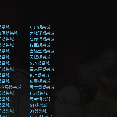
娛樂城
QQ9娛樂城
金賺娛樂城
大地球娛樂城
下娛樂城
任你博娛樂城
發娛樂城
諾亞娛樂城
娛樂城
金滿堂娛樂城
娛樂城
天擇娛樂城
娛樂城
589娛樂城
王娛樂城
華人匯娛樂城
娛樂城
KEY娛樂城
娛樂城
億興娛樂城
S世界娛樂城
黃金貴娛樂城
鑽娛樂城
PG娛樂城
娛樂城
黃金俱樂部
娛樂城
ST娛樂城
王娛樂城
JY娛樂城