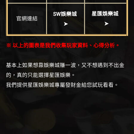
星匯娛樂城
SW
娛樂城
官網連結
➤
➤
※ 以上的圖表是我們收集玩家資料、心得分析。
基本上如果想靠娛樂城賺一波，又不想遇到不出金
的，真的只能選擇星匯娛樂。
我們提供星匯娛樂城專屬發財金給您試玩看看。