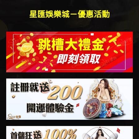
星匯娛樂城－優惠活動