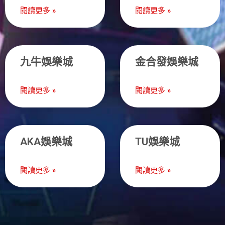
閱讀更多 »
閱讀更多 »
九牛娛樂城
金合發娛樂城
閱讀更多 »
閱讀更多 »
AKA娛樂城
TU娛樂城
閱讀更多 »
閱讀更多 »