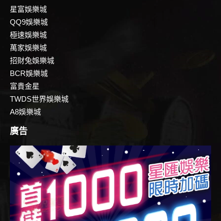
星富娛樂城
QQ9娛樂城
極速娛樂城
萬家娛樂城
招財兔娛樂城
BCR娛樂城
富貴金星
TWDS世界娛樂城
A8娛樂城
廣告