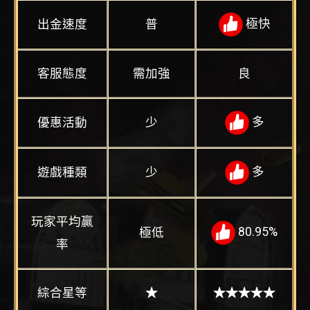
極快
出金速度
普
客服態度
需加強
良
多
優惠活動
少
多
遊戲種類
少
玩家平均贏
80.95%
極低
率
綜合星等
★
★★★★★