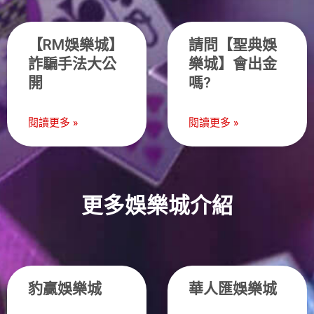
【RM娛樂城】
請問【聖典娛
詐騙手法大公
樂城】會出金
開
嗎?
閱讀更多 »
閱讀更多 »
更多娛樂城介紹
豹贏娛樂城
華人匯娛樂城