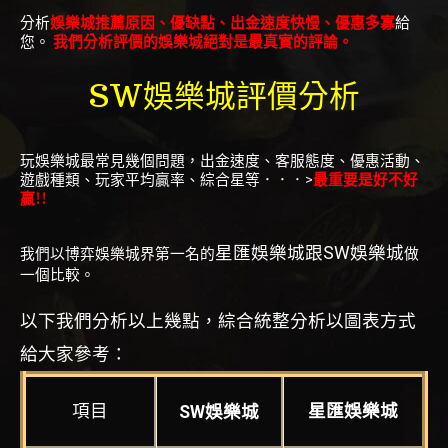
分析
娛樂城推薦原因、優缺點、出金速度快慢、優惠多寡
給
您。
我們分析評價的娛樂城絕對是最真實的評論。
SW娛樂城
評價分析
玩娛樂城最常見幾個問題，出金速度、客服態度、優惠活動、
遊戲種類、玩家平均贏率、綜合星等．．．
>
最重要是好不好
贏!!
星匯娛樂城
跟SW
娛樂城
我們以博弈娛樂城界第一名的
做
一個比較。
以下我們分析以上幾點，綜合統整分析以圖表方式
給大家參考：
項目
星匯娛樂城
SW
娛樂城