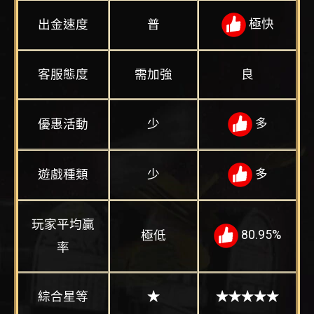
極快
出金速度
普
客服態度
需加強
良
多
優惠活動
少
多
遊戲種類
少
玩家平均贏
80.95%
極低
率
綜合星等
★
★★★★★