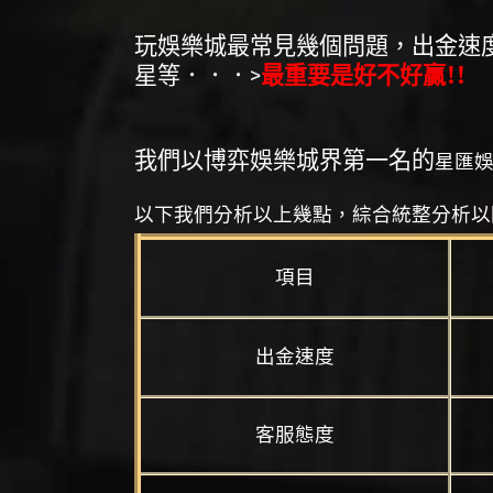
玩娛樂城最常見幾個問題，出金速
星等．．．
>
最重要是好不好贏!!
我們以博弈娛樂城界第一名的
星匯
以下我們分析以上幾點，綜合統整分析以
項目
出金速度
客服態度