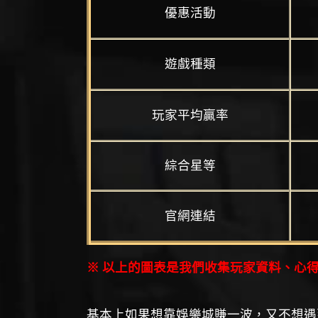
優惠活動
遊戲種類
玩家平均贏率
綜合星等
官網連結
※ 以上的圖表是我們收集玩家資料、心
基本上如果想靠娛樂城賺一波，又不想遇