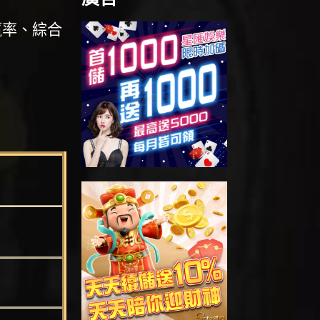
贏率、綜合