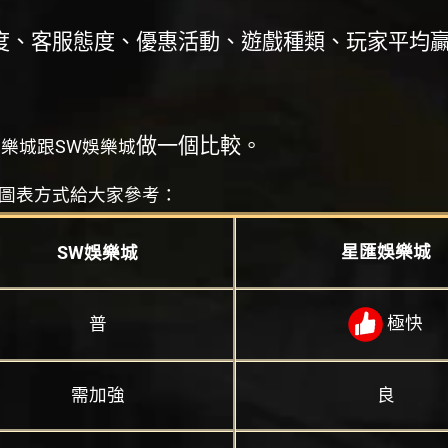
度、客服態度、優惠活動、遊戲種類、玩家平均
做一個比較。
娛樂城
跟SW
娛樂城
圖表方式給大家參考：
星匯娛樂城
SW
娛樂城
極快
普
需加強
良