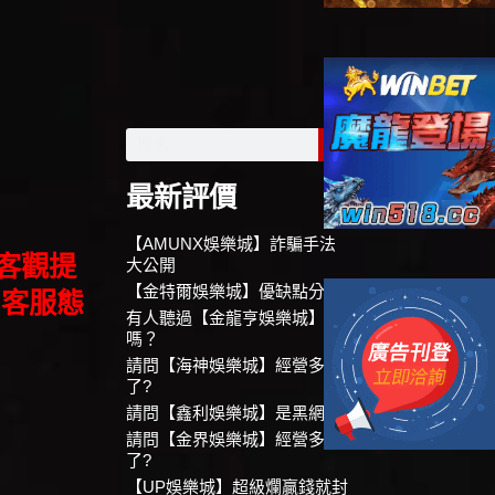
最新評價
【AMUNX娛樂城】詐騙手法
客觀提
大公開
【金特爾娛樂城】優缺點分析
、客服態
有人聽過【金龍亨娛樂城】
嗎？
請問【海神娛樂城】經營多久
了?
請問【鑫利娛樂城】是黑網嗎?
請問【金界娛樂城】經營多久
了?
【UP娛樂城】超級爛贏錢就封