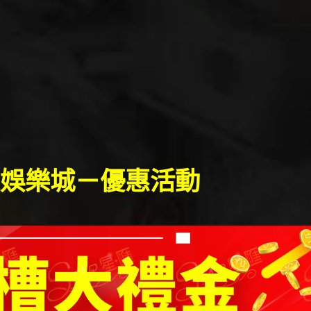
娛樂城－優惠活動