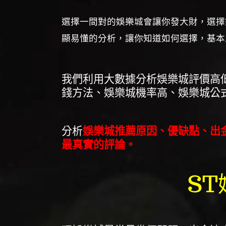
選擇一間對的娛樂城會讓你發大財，選擇
顯易懂的分析，讓你知道如何選擇，基本
我們利用大數據分析娛樂城評價高
錢方法、娛樂城機率高、娛樂城公
分析
娛樂城推薦原因、優缺點、出
最真實的評論。
S