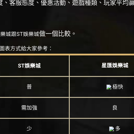
度、客服態度、優惠活動、遊戲種類、玩家平均
做一個比較。
娛樂城
跟ST
娛樂城
圖表方式給大家參考：
星匯娛樂城
ST
娛樂城
普
極快
需加強
良
少
多