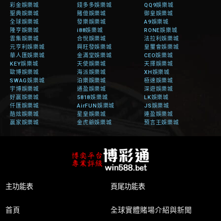
彩金娛樂城
錢多多娛樂城
QQ9娛樂城
聖典娛樂城
賭億娛樂城
御皇娛樂城
全球娛樂城
發樂娛樂城
A9娛樂城
隆亨娛樂城
i88娛樂城
RONE娛樂城
雲集娛樂城
合悅娛樂城
法拉利娛樂城
元亨利娛樂城
興旺發娛樂城
皇璽會娛樂城
華人匯娛樂城
金滿堂娛樂城
CEO娛樂城
KEY娛樂城
天使娛樂城
天擇娛樂城
歐博娛樂城
海派娛樂城
XH娛樂城
SWAG娛樂城
泊樂娛樂城
極速娛樂城
宇博娛樂城
通盈娛樂城
深遊娛樂城
好贏娛樂城
5818娛樂城
LK娛樂城
仟匯娛樂城
AirFUN娛樂城
JS娛樂城
酷炫娛樂城
星皇娛樂城
連盈娛樂城
贏家娛樂城
金虎爺娛樂城
預言王娛樂城
主功能表
頁尾功能表
首頁
全球實體賭場介紹與新聞