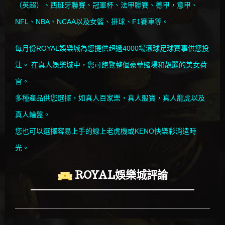
（英超）、西班牙聯賽、冠軍杯、法甲聯賽、德甲，意甲、
NFL、NBA、NCAA以及女籃、排球、F1賽車等。
每月份ROYAL娛樂城為您提供超過4000場滾球足球賽事供您投
注。 在真人娛樂城中，您可飽覽整個豪華賭場和靚麗的美女荷
官。
多種產品供您選擇，如真人百家樂，真人骰寶，真人龍虎以及
真人輪盤。
您也可以選擇容易上手的線上老虎機或KENO快樂彩消遣時
光。
ROYAL娛樂城
評論