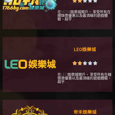





在HOYA娛樂城開戶， 享受所有在
線娛樂優惠以及最頂級的遊戲體
驗，超乎....
LEO娛樂城





在LEO娛樂城開戶， 享受所有在線
娛樂優惠以及最頂級的遊戲體驗，
超乎....
帝禾娛樂城