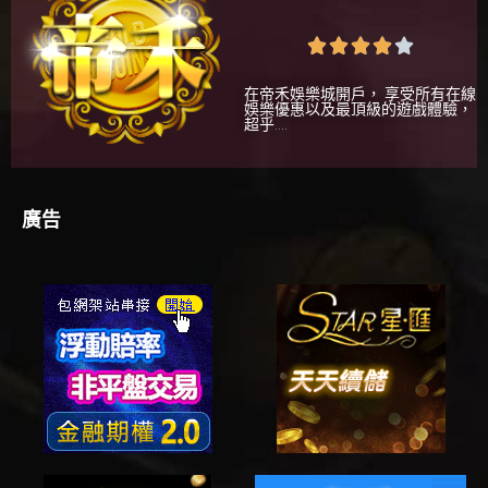





在帝禾娛樂城開戶， 享受所有在線
娛樂優惠以及最頂級的遊戲體驗，
超乎....
廣告