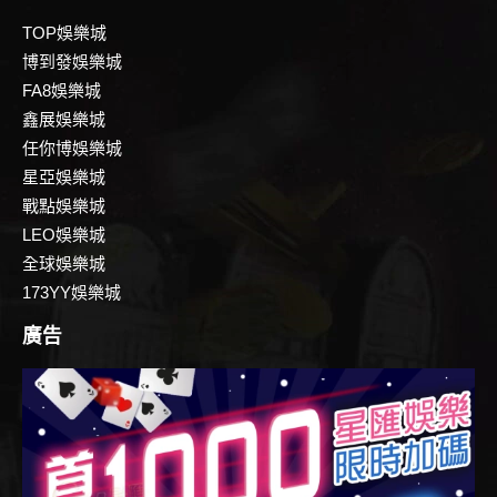
TOP娛樂城
博到發娛樂城
FA8娛樂城
鑫展娛樂城
任你博娛樂城
星亞娛樂城
戰點娛樂城
LEO娛樂城
全球娛樂城
173YY娛樂城
廣告