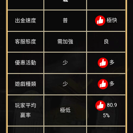
極快
出金速度
普
客服態度
需加強
良
多
優惠活動
少
多
遊戲種類
少
80.9
玩家平均
極低
贏率
5%