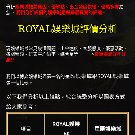
分析
娛樂城推薦原因、優缺點、出金速度快慢、優惠多寡
給
您。
我們分析評價的娛樂城絕對是最真實的評論。
ROYAL娛樂城
評價分析
玩娛樂城最常見幾個問題，出金速度、客服態度、優惠活動、
遊戲種類、玩家平均贏率、綜合星等．．．
>
最重要是好不好
贏!!
星匯娛樂城
跟ROYAL
娛樂城
我們以博弈娛樂城界第一名的
做一個比較。
以下我們分析以上幾點，綜合統整分析以圖表方式
給大家參考：
ROYAL
娛樂
項目
星匯娛樂城
城