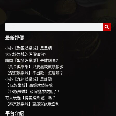
最新評價
小心【淘盈娛樂城】是黑網
大佛娛樂城的評價如何?
請問【聖發娛樂城】是詐騙嗎?
【黃金俱樂部】只要贏錢就鎖帳號
【深遊娛樂城】不出款！怎麼辦？
小心【九州娛樂城】是詐騙
【TZ娛樂城】贏錢就鎖帳號
【TB娛樂城】賭博機房被抓了！
有人玩過【博客娛樂城】嗎？
【泰京娛樂城】贏錢就說我套利
平台介紹