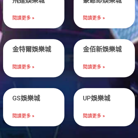
飛達娛樂城
豪爺郎娛樂城
閱讀更多 »
閱讀更多 »
金特爾娛樂城
金佰新娛樂城
閱讀更多 »
閱讀更多 »
GS娛樂城
UP娛樂城
閱讀更多 »
閱讀更多 »