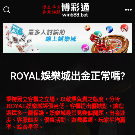
ROYAL娛樂城出金正常嗎?
秉持獨立客觀之立場，以敬業負責之態度，分析
ROYAL
娛樂城評價高低，客觀提出優缺點，讓您
選擇多一層保護。娛樂城最常見幾個問題，出金速
度、客服態度、優惠活動、遊戲種類、玩家平均贏
率、綜合星等。