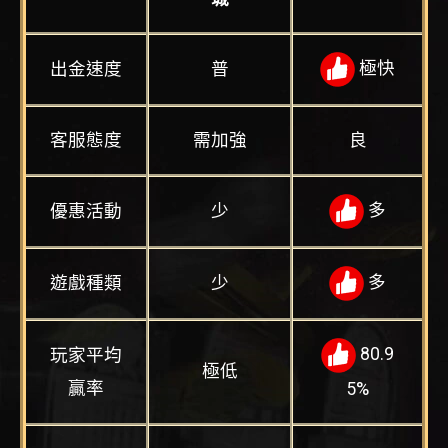
極快
出金速度
普
客服態度
需加強
良
多
優惠活動
少
多
遊戲種類
少
80.9
玩家平均
極低
贏率
5%