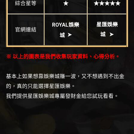
綜合星等
★
★★★★★
星匯娛樂
ROYAL
娛樂
官網連結
城
➤
➤
城
※ 以上的圖表是我們收集玩家資料、心得分析。
基本上如果想靠娛樂城賺一波，又不想遇到不出金
的，真的只能選擇星匯娛樂。
我們提供星匯娛樂城專屬發財金給您試玩看看。