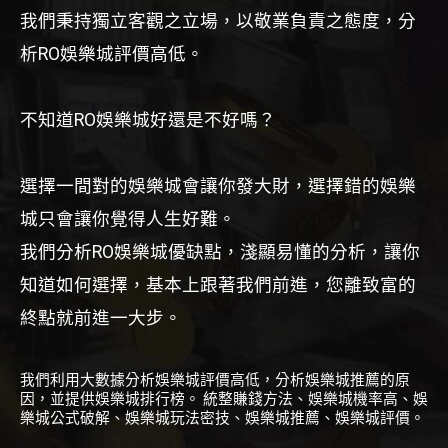
我們秉持獨立客觀之立場，以敬業負責之態度，分
析RO娛樂城評價高低。
不知道RO娛樂城好還是不好嗎？
選擇一間對的娛樂城會讓你發大財，選擇錯的娛樂
城只會讓你覺得人生好難。
我們分析RO娛樂城優缺點，淺顯易懂的分析，讓你
知道如何選擇，基本上跟著我們前進，您離致富的
終點就前進一大步。
我們利用大數據分析娛樂城評價高低，分析娛樂城推薦的原
因，並提供娛樂城排行榜。
統整賺錢方法、娛樂城機率高、娛
樂城公式破解、娛樂城玩法密技、娛樂城推薦、娛樂城評價。