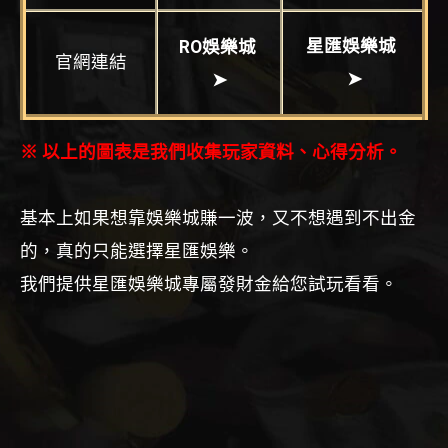
星匯娛樂城
RO
娛樂城
官網連結
➤
➤
※ 以上的圖表是我們收集玩家資料、心得分析。
基本上如果想靠娛樂城賺一波，又不想遇到不出金
的，真的只能選擇星匯娛樂。
我們提供星匯娛樂城專屬發財金給您試玩看看。