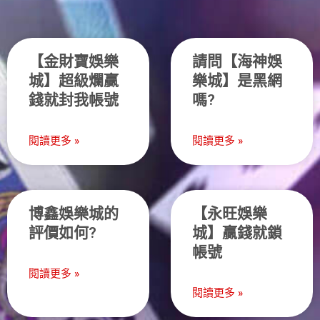
【金財寶娛樂
請問【海神娛
城】超級爛贏
樂城】是黑網
錢就封我帳號
嗎?
閱讀更多 »
閱讀更多 »
博鑫娛樂城的
【永旺娛樂
評價如何?
城】贏錢就鎖
帳號
閱讀更多 »
閱讀更多 »