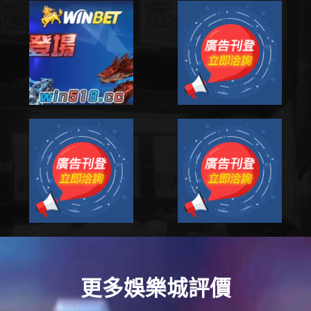
更多娛樂城評價