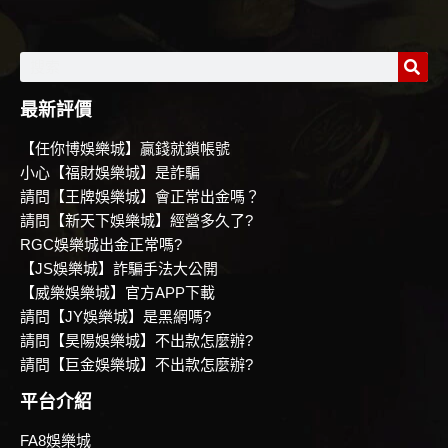
最新評價
【任你博娛樂城】贏錢就鎖帳號
小心【福財娛樂城】是詐騙
請問【王牌娛樂城】會正常出金嗎？
請問【新天下娛樂城】經營多久了?
RGC娛樂城出金正常嗎?
【JS娛樂城】詐騙手法大公開
【威樂娛樂城】官方APP下載
請問【JY娛樂城】是黑網嗎?
請問【昊陽娛樂城】不出款怎麼辦?
請問【巨金娛樂城】不出款怎麼辦?
平台介紹
FA8娛樂城