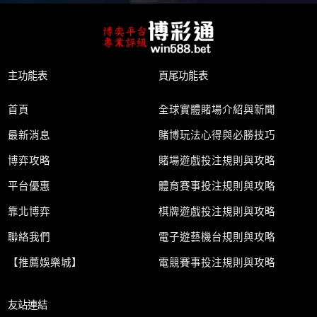
主功能表
頁尾功能表
首頁
全球實體賭場介紹與新聞
最新消息
賭博玩法心得與必勝技巧
博弈攻略
賭場遊戲投注規則與攻略
平台優惠
體育賽事投注規則與攻略
靠北博弈
棋牌遊戲投注規則與攻略
聯絡我們
電子遊藝機台規則與攻略
【推薦娛樂城】
電競賽事投注規則與攻略
友站連結