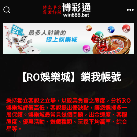
【RO娛樂城】鎖我帳號
秉持獨立客觀之立場，以敬業負責之態度，分析RO
娛樂城評價高低，客觀提出優缺點，讓您選擇多一
層保護。娛樂城最常見幾個問題，出金速度、客服
態度、優惠活動、遊戲種類、玩家平均贏率、綜合
星等。