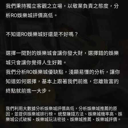
我們秉持獨立客觀之立場，以敬業負責之態度，分
析RO娛樂城評價高低。
不知道RO娛樂城好還是不好嗎？
選擇一間對的娛樂城會讓你發大財，選擇錯的娛樂
城只會讓你覺得人生好難。
我們分析RO娛樂城優缺點，淺顯易懂的分析，讓你
知道如何選擇，基本上跟著我們前進，您離致富的
終點就前進一大步。
我們利用大數據分析娛樂城評價高低，分析娛樂城推薦的原
因，並提供娛樂城排行榜。
統整賺錢方法、娛樂城機率高、娛
樂城公式破解、娛樂城玩法密技、娛樂城推薦、娛樂城評價。