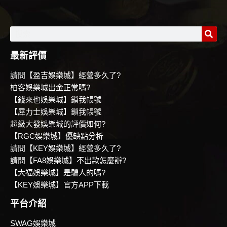
最新評價
請問【盈吉娛樂城】經營多久了?
柏客娛樂城出金正常嗎?
【錢來也娛樂城】鎖我帳號
【犀力士娛樂城】鎖我帳號
超級大發娛樂城的評價如何?
【RGC娛樂城】優缺點分析
請問【KEY娛樂城】經營多久了?
請問【FA8娛樂城】不出款怎麼辦?
【大福娛樂城】是騙人的嗎?
【KEY娛樂城】官方APP下載
平台介紹
SWAG娛樂城