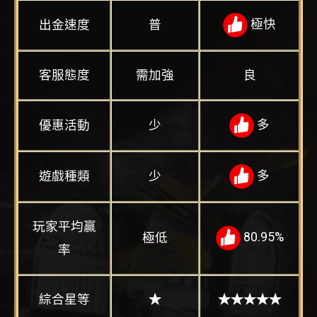
極快
出金速度
普
客服態度
需加強
良
多
優惠活動
少
多
遊戲種類
少
玩家平均贏
80.95%
極低
率
綜合星等
★
★★★★★