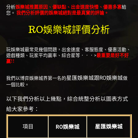
分析
娛樂城推薦原因、優缺點、出金速度快慢、優惠多寡
給
您。
我們分析評價的娛樂城絕對是最真實的評論。
RO娛樂城
評價分析
玩娛樂城最常見幾個問題，出金速度、客服態度、優惠活動、
遊戲種類、玩家平均贏率、綜合星等．．．
>
最重要是好不好
贏!!
星匯娛樂城
跟RO
娛樂城
我們以博弈娛樂城界第一名的
做
一個比較。
以下我們分析以上幾點，綜合統整分析以圖表方式
給大家參考：
項目
星匯娛樂城
RO
娛樂城