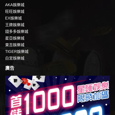
AKA娛樂城
旺旺娛樂城
EX娛樂城
王牌娛樂城
錢多多娛樂城
星亞娛樂城
東吉娛樂城
TIGER娛樂城
白宮娛樂城
廣告