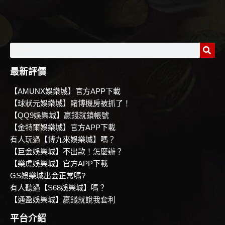
最新評價
【AMUNX娛樂城】官方APP下載
【球狀元娛樂城】賭博機房被抓了！
【QQ9娛樂城】贏錢就鎖帳號
【金特爾娛樂城】官方APP下載
有人玩過【博九來娛樂城】嗎？
【巨金娛樂城】不出款！怎麼辦？
【樂虎娛樂城】官方APP下載
GS娛樂城出金正常嗎?
有人聽過【S68娛樂城】嗎？
【通盈娛樂城】贏錢就說我套利
平台介紹