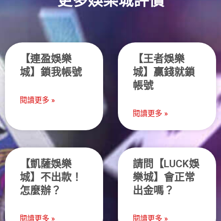
更多娛樂城評價
【連盈娛樂
【王者娛樂
城】鎖我帳號
城】贏錢就鎖
帳號
閱讀更多 »
閱讀更多 »
【凱薩娛樂
請問【LUCK娛
城】不出款！
樂城】會正常
怎麼辦？
出金嗎？
閱讀更多 »
閱讀更多 »