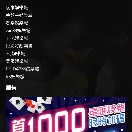
玩家娛樂城
金龍亨娛樂城
發樂娛樂城
win89娛樂城
THA娛樂城
博必發娛樂城
3Q娛樂城
昊陽娛樂城
FEIDA365娛樂城
5K娛樂城
廣告