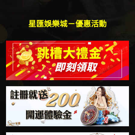
星匯娛樂城－優惠活動