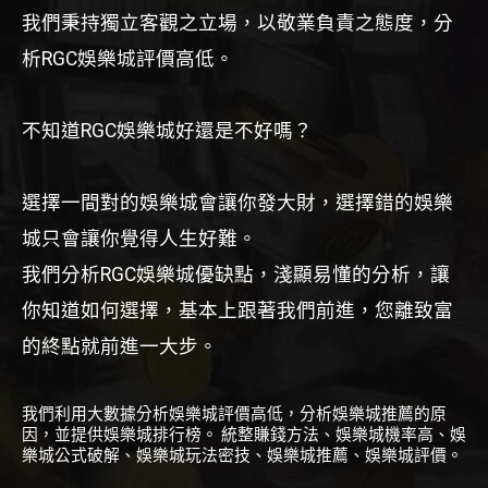
我們秉持獨立客觀之立場，以敬業負責之態度，分
析RGC娛樂城評價高低。
不知道RGC娛樂城好還是不好嗎？
選擇一間對的娛樂城會讓你發大財，選擇錯的娛樂
城只會讓你覺得人生好難。
我們分析RGC娛樂城優缺點，淺顯易懂的分析，讓
你知道如何選擇，基本上跟著我們前進，您離致富
的終點就前進一大步。
我們利用大數據分析娛樂城評價高低，分析娛樂城推薦的原
因，並提供娛樂城排行榜。
統整賺錢方法、娛樂城機率高、娛
樂城公式破解、娛樂城玩法密技、娛樂城推薦、娛樂城評價。