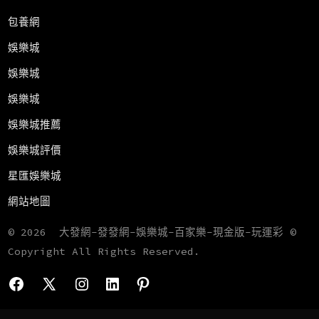
包養網
娛樂城
娛樂城
娛樂城
娛樂城推薦
娛樂城評價
星匯娛樂城
網站地圖
© 2026
大發網-發發網-娛樂城-百家樂-現金版-玩運彩 ©
Copyright All Rights Reserved.