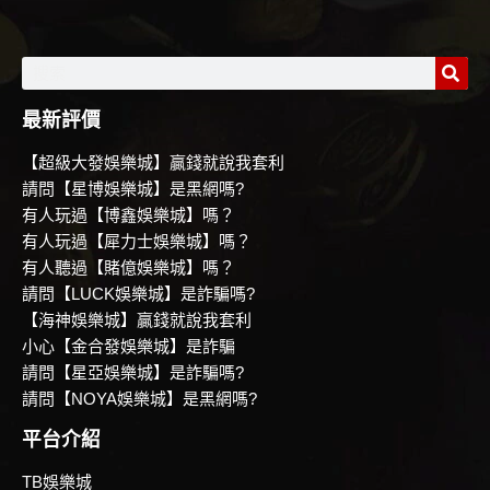
最新評價
【超級大發娛樂城】贏錢就說我套利
請問【星博娛樂城】是黑網嗎?
有人玩過【博鑫娛樂城】嗎？
有人玩過【犀力士娛樂城】嗎？
有人聽過【賭億娛樂城】嗎？
請問【LUCK娛樂城】是詐騙嗎?
【海神娛樂城】贏錢就說我套利
小心【金合發娛樂城】是詐騙
請問【星亞娛樂城】是詐騙嗎?
請問【NOYA娛樂城】是黑網嗎?
平台介紹
TB娛樂城