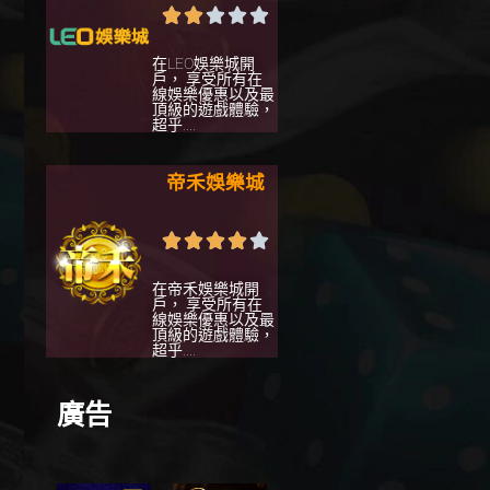





在LEO娛樂城開
戶， 享受所有在
線娛樂優惠以及最
頂級的遊戲體驗，
超乎....
帝禾娛樂城





在帝禾娛樂城開
戶， 享受所有在
線娛樂優惠以及最
頂級的遊戲體驗，
超乎....
廣告