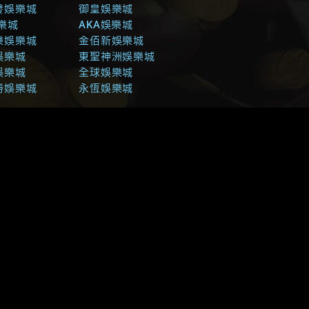
發娛樂城
御皇娛樂城
樂城
AKA娛樂城
樂娛樂城
金佰新娛樂城
娛樂城
東聖神洲娛樂城
娛樂城
全球娛樂城
勝娛樂城
永恆娛樂城