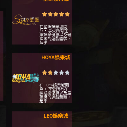





在星匯娛樂城開
戶， 享受所有在
線娛樂優惠以及最
頂級的遊戲體驗，
超乎....
HOYA娛樂城





在HOYA娛樂城開
戶， 享受所有在
線娛樂優惠以及最
頂級的遊戲體驗，
超乎....
LEO娛樂城