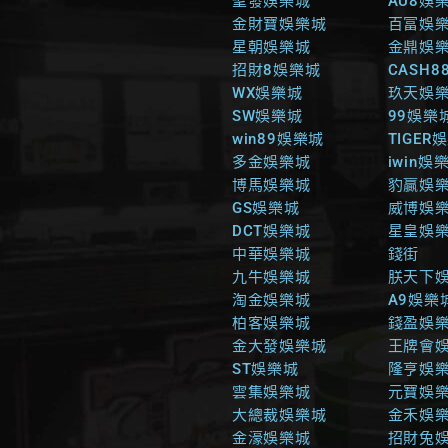
聖發娛樂城
AU8娛
金財寶娛樂城
百富娛
星朝娛樂城
金鼎娛
招財8娛樂城
CASH
WX娛樂城
玖天娛
SW娛樂城
99娛樂
win89娛樂城
TIGER
多金娛樂城
iwin娛
博馬娛樂城
豹贏娛
GS娛樂城
威博娛
DCT娛樂城
星皇娛
中華娛樂城
錢街
九牛娛樂城
朕天下
淘金娛樂城
A9娛樂
柏客娛樂城
錢盈娛
金大發娛樂城
王牌會
ST娛樂城
隆亨娛
雲集娛樂城
元寶娛
大總裁娛樂城
金禾娛
金濠娛樂城
招財兔