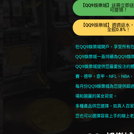
【QQ9娛樂城】註冊立即送2
可提領！
【QQ9娛樂城】週週返水
全館0.8%！
在QQ9娛樂城開戶，享受所有
QQ9娛樂城一直持續為QQ9
QQ9娛樂城提供您最愛投注的
賽、德甲，意甲、NFL、NBA
每月份QQ9娛樂城為您提供超過
場和靚麗的美女荷官。
多種產品供您選擇，如真人百
您也可以選擇容易上手的線上老