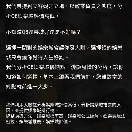
我們秉持獨立客觀之立場，以敬業負責之態度，分
評價高低。
析
Q8娛樂
城
好還是不好嗎？
不知道
Q8娛樂城
選擇一間對的娛樂城會讓你發大財，選擇錯的娛樂
城只會讓你覺得人生好難。
我們分析
Q8
娛樂城
優缺點，淺顯易懂的分析，讓你
知道如何選擇，基本上跟著我們前進，您離致富的
終點就前進一大步。
我們利用大數據分析娛樂城評價高低，分析娛樂城推薦的原
因，並提供娛樂城排行榜。
統整賺錢方法、娛樂城機率高、娛樂城公式破解、娛樂城玩法
密技、娛樂城推薦、娛樂城評價。