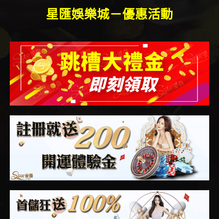
星匯娛樂城－優惠活動