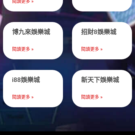
閱讀更多 »
博九來娛樂城
招財8娛樂城
閱讀更多 »
閱讀更多 »
i88娛樂城
新天下娛樂城
閱讀更多 »
閱讀更多 »