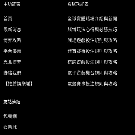
主功能表
頁尾功能表
首頁
全球實體賭場介紹與新聞
最新消息
賭博玩法心得與必勝技巧
博弈攻略
賭場遊戲投注規則與攻略
平台優惠
體育賽事投注規則與攻略
靠北博弈
棋牌遊戲投注規則與攻略
聯絡我們
電子遊藝機台規則與攻略
【推薦娛樂城】
電競賽事投注規則與攻略
友站連結
包養網
娛樂城