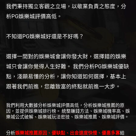
我們秉持獨立客觀之立場，以敬業負責之態度，分
析PG娛樂城評價高低。
不知道PG娛樂城好還是不好嗎？
選擇一間對的娛樂城會讓你發大財，選擇錯的娛樂
城只會讓你覺得人生好難。
我們分析PG娛樂城優缺
點，淺顯易懂的分析，讓你知道如何選擇，基本上
跟著我們前進，您離致富的終點就前進一大步。
我們利用大數據分析娛樂城評價高低，分析娛樂城推薦的原
因，並提供娛樂城排行榜。
統整賺錢方法、娛樂城機率高、娛
樂城公式破解、娛樂城玩法密技、娛樂城推薦、娛樂城評價。
分析
娛樂城推薦原因、優缺點、出金速度快慢、優惠多寡
給