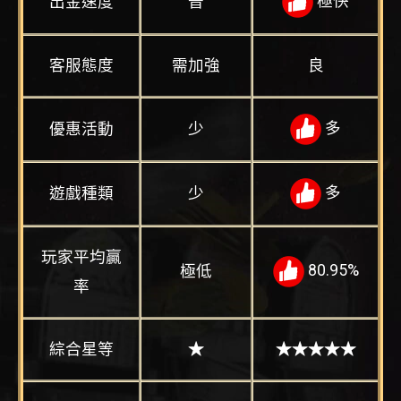
極快
出金速度
普
客服態度
需加強
良
多
優惠活動
少
多
遊戲種類
少
玩家平均贏
80.95%
極低
率
綜合星等
★
★★★★★