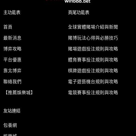
主功能表
頁尾功能表
首頁
全球實體賭場介紹與新聞
最新消息
賭博玩法心得與必勝技巧
博弈攻略
賭場遊戲投注規則與攻略
平台優惠
體育賽事投注規則與攻略
靠北博弈
棋牌遊戲投注規則與攻略
聯絡我們
電子遊藝機台規則與攻略
【推薦娛樂城】
電競賽事投注規則與攻略
友站連結
包養網