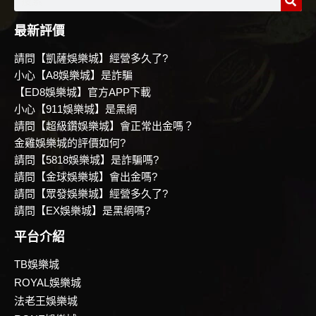
最新評價
請問【凱薩娛樂城】經營多久了?
小心【A8娛樂城】是詐騙
【ED8娛樂城】官方APP下載
小心【911娛樂城】是黑網
請問【超級鑽娛樂城】會正常出金嗎？
金雞娛樂城的評價如何?
請問【5818娛樂城】是詐騙嗎?
請問【金球娛樂城】會出金嗎?
請問【眾發娛樂城】經營多久了?
請問【EX娛樂城】是黑網嗎?
平台介紹
TB娛樂城
ROYAL娛樂城
法老王娛樂城