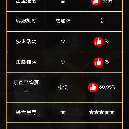
極快
出金速度
普
客服態度
需加強
良
多
優惠活動
少
多
遊戲種類
少
玩家平均贏
80.95%
極低
率
綜合星等
★
★★★★★