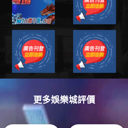
更多娛樂城評價