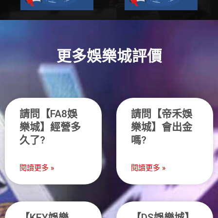
更多娛樂城評價
請問【FA8娛
請問【帝禾娛
樂城】經營多
樂城】會出金
久了?
嗎?
閱讀更多 »
閱讀更多 »
【KEY娛樂
【DS娛樂城】