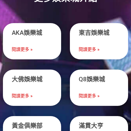
AKA娛樂城
東吉娛樂城
閱讀更多 »
閱讀更多 »
大佛娛樂城
Q8娛樂城
閱讀更多 »
閱讀更多 »
黃金俱樂部
滿貫大亨