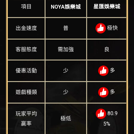
項目
星匯娛樂城
NOYA
娛樂城
極快
出金速度
普
客服態度
需加強
良
多
優惠活動
少
多
遊戲種類
少
80.9
玩家平均
極低
贏率
5%