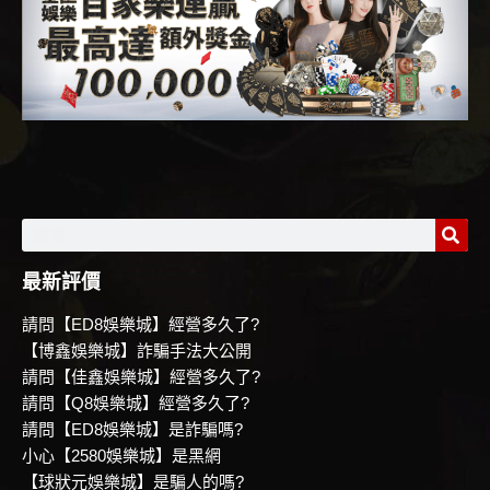
最新評價
請問【ED8娛樂城】經營多久了?
【博鑫娛樂城】詐騙手法大公開
請問【佳鑫娛樂城】經營多久了?
請問【Q8娛樂城】經營多久了?
請問【ED8娛樂城】是詐騙嗎?
小心【2580娛樂城】是黑網
【球狀元娛樂城】是騙人的嗎?