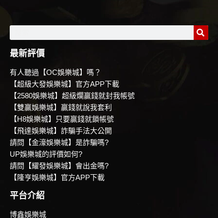
最新評價
有人聽過【OC娛樂城】嗎？
【超級大發娛樂城】官方APP下載
【2580娛樂城】超級爛贏錢就封我帳號
【雙贏娛樂城】贏錢就說我套利
【H8娛樂城】只要贏錢就鎖帳號
【飛達娛樂城】詐騙手法大公開
請問【金濠娛樂城】是詐騙嗎?
UP娛樂城的評價如何?
請問【耀發娛樂城】會出金嗎?
【隆亨娛樂城】官方APP下載
平台介紹
博鑫娛樂城