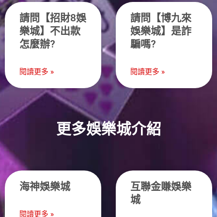
請問【招財8娛
請問【博九來
樂城】不出款
娛樂城】是詐
怎麼辦?
騙嗎?
閱讀更多 »
閱讀更多 »
更多娛樂城介紹
海神娛樂城
互聯金賺娛樂
城
閱讀更多 »