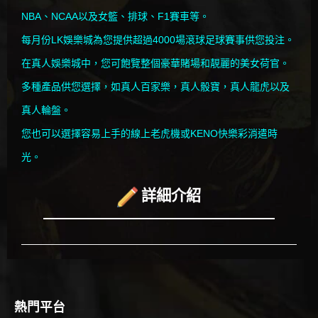
NBA、NCAA以及女籃、排球、F1賽車等。
每月份LK娛樂城為您提供超過4000場滾球足球賽事供您投注。
在真人娛樂城中，您可飽覽整個豪華賭場和靚麗的美女荷官。
多種產品供您選擇，如真人百家樂，真人骰寶，真人龍虎以及
真人輪盤。
您也可以選擇容易上手的線上老虎機或KENO快樂彩消遣時
光。
詳細介紹
熱門平台