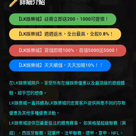
詳細介紹
【LK娛樂城】註冊立即送200，1000可提領！
【LK娛樂城】週週返水，全台最高，全館0.8%！
【LK娛樂城】
首儲即贈100
%，首儲5000送5000！
【LK娛樂城】天天續儲，天天加贈10%！！
在LK娛樂城開戶，享受所有在線娛樂優惠以及最頂級的遊戲體
驗，超乎您的想像。
LK娛樂城一直持續為LK娛樂城的忠實客戶提供與眾不同的存款
優惠及其他多種優惠活動。
LK娛樂城提供您最愛投注的體育賽事。 如英格蘭超級聯賽（英
超）、西班牙聯賽、冠軍杯、法甲聯賽、德甲，意甲、NFL、