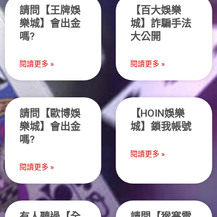
請問【王牌娛
【百大娛樂
樂城】會出金
城】詐騙手法
嗎?
大公開
閱讀更多 »
閱讀更多 »
請問【歐博娛
【HOIN娛樂
樂城】會出金
城】鎖我帳號
嗎?
閱讀更多 »
閱讀更多 »
有人聽過【全
請問【猴塞雷