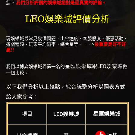
您。
我們分析評價的娛樂城絕對是最真實的評論。
LEO娛樂城
評價分析
玩娛樂城最常見幾個問題，出金速度、客服態度、優惠活動、
遊戲種類、玩家平均贏率、綜合星等．．．
>
最重要是好不好
贏!!
星匯娛樂城
跟LEO
娛樂城
我們以博弈娛樂城界第一名的
做
一個比較。
以下我們分析以上幾點，綜合統整分析以圖表方式
給大家參考：
項目
星匯娛樂城
LEO
娛樂城