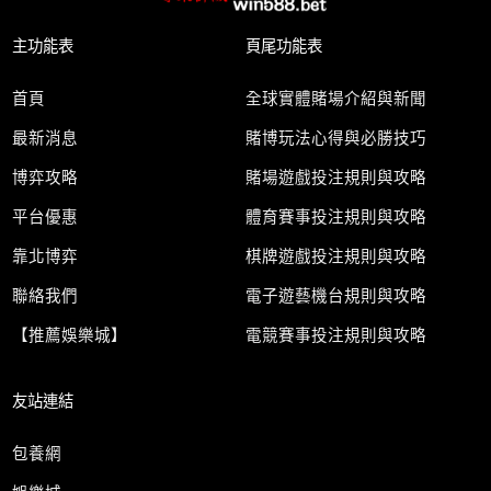
主功能表
頁尾功能表
首頁
全球實體賭場介紹與新聞
最新消息
賭博玩法心得與必勝技巧
博弈攻略
賭場遊戲投注規則與攻略
平台優惠
體育賽事投注規則與攻略
靠北博弈
棋牌遊戲投注規則與攻略
聯絡我們
電子遊藝機台規則與攻略
【推薦娛樂城】
電競賽事投注規則與攻略
友站連結
包養網