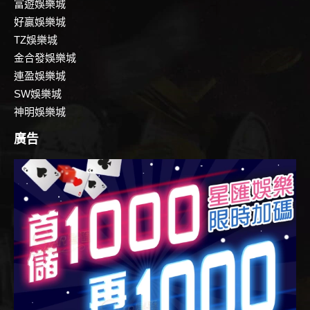
富遊娛樂城
好贏娛樂城
TZ娛樂城
金合發娛樂城
連盈娛樂城
SW娛樂城
神明娛樂城
廣告