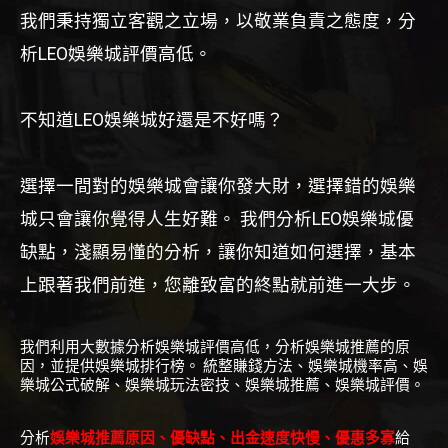
我們秉持獨立客觀之立場，以敬業負責之態度，分
析LEO娛樂城評價高低。
不知道LEO娛樂城好還是不好嗎？
選擇一間對的娛樂城會讓你發大財，選擇錯的娛樂
城只會讓你覺得人生好難。
我們分析LEO娛樂城優
缺點，淺顯易懂的分析，讓你知道如何選擇，基本
上跟著我們前進，您離致富的終點就前進一大步。
我們利用大數據分析娛樂城評價高低，分析娛樂城推薦的原
因，並提供娛樂城排行榜。
統整賺錢方法、娛樂城機率高、娛
樂城公式破解、娛樂城玩法密技、娛樂城推薦、娛樂城評價。
分析
娛樂城推薦原因、優缺點、出金速度快慢、優惠多寡
給