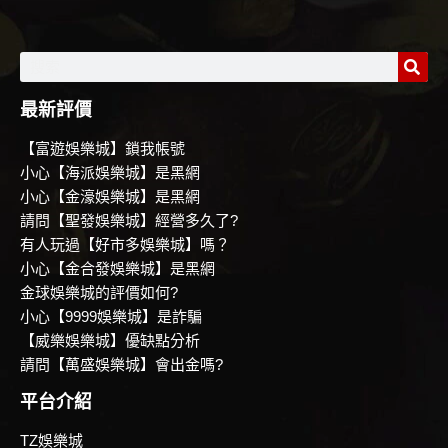
最新評價
【富遊娛樂城】鎖我帳號
小心【海派娛樂城】是黑網
小心【金濠娛樂城】是黑網
請問【聖發娛樂城】經營多久了?
有人玩過【好市多娛樂城】嗎？
小心【金合發娛樂城】是黑網
金球娛樂城的評價如何?
小心【9999娛樂城】是詐騙
【威樂娛樂城】優缺點分析
請問【萬盛娛樂城】會出金嗎?
平台介紹
TZ娛樂城