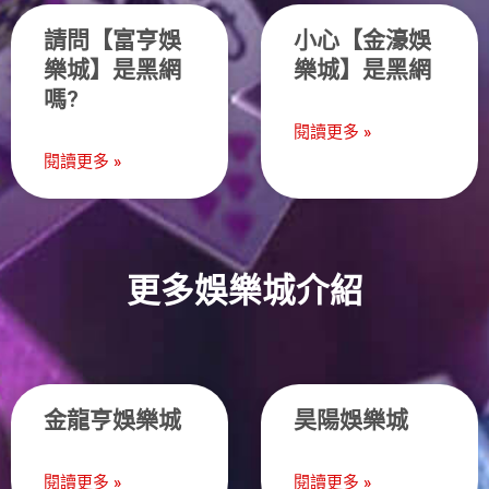
請問【富亨娛
小心【金濠娛
樂城】是黑網
樂城】是黑網
嗎?
閱讀更多 »
閱讀更多 »
更多娛樂城介紹
金龍亨娛樂城
昊陽娛樂城
閱讀更多 »
閱讀更多 »