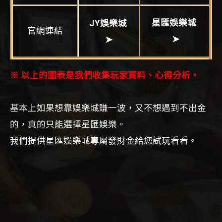
星匯娛樂城
JY
娛樂城
官網連結
➤
➤
※ 以上的圖表是我們收集玩家資料、心得分析。
基本上如果想靠娛樂城賺一波，又不想遇到不出金
的，真的只能選擇星匯娛樂。
我們提供星匯娛樂城專屬發財金給您試玩看看。