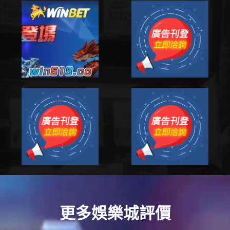
更多娛樂城評價