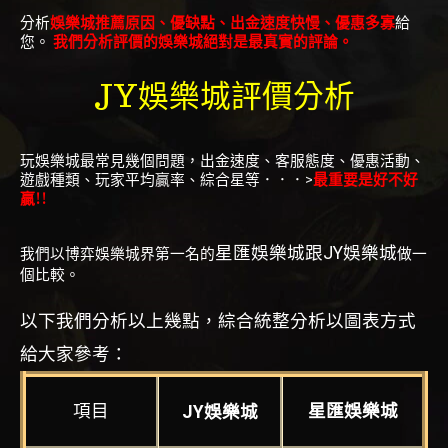
分析
娛樂城推薦原因、優缺點、出金速度快慢、優惠多寡
給
您。
我們分析評價的娛樂城絕對是最真實的評論。
JY娛樂城
評價分析
玩娛樂城最常見幾個問題，出金速度、客服態度、優惠活動、
遊戲種類、玩家平均贏率、綜合星等．．．
>
最重要是好不好
贏!!
星匯娛樂城
跟JY
娛樂城
我們以博弈娛樂城界第一名的
做一
個比較。
以下我們分析以上幾點，綜合統整分析以圖表方式
給大家參考：
項目
星匯娛樂城
JY
娛樂城