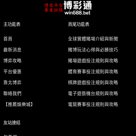
主功能表
頁尾功能表
首頁
全球實體賭場介紹與新聞
最新消息
賭博玩法心得與必勝技巧
博弈攻略
賭場遊戲投注規則與攻略
平台優惠
體育賽事投注規則與攻略
靠北博弈
棋牌遊戲投注規則與攻略
聯絡我們
電子遊藝機台規則與攻略
【推薦娛樂城】
電競賽事投注規則與攻略
友站連結