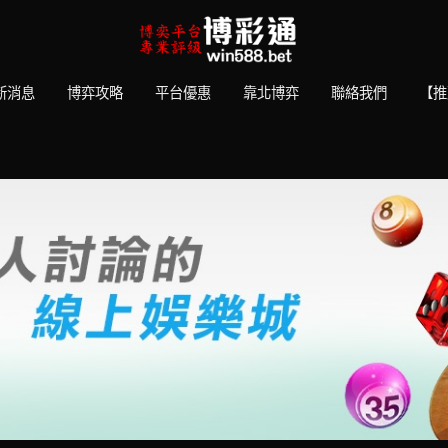
新消息
博弈攻略
平台優惠
靠北博弈
聯絡我們
【推