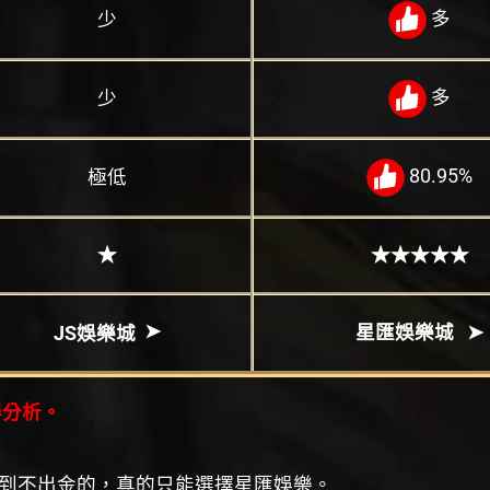
多
少
多
少
80.95%
極低
★
★★★★★
➤
星匯娛樂城
➤
JS
娛樂城
得分析。
到不出金的，真的只能選擇星匯娛樂。