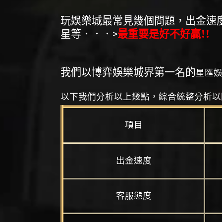
玩娛樂城最常見幾個問題，出金速
星等．．．
>
最重要是好不好贏!!
我們以博弈娛樂城界第一名的
星匯
以下我們分析以上幾點，綜合統整分析以
項目
出金速度
客服態度