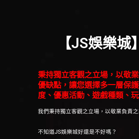
【JS娛樂城
秉持獨立客觀之立場，以敬業
優缺點，讓您選擇多一層保護
度、優惠活動、遊戲種類、玩
我們秉持獨立客觀之立場，以敬業負責之
不知道JS娛樂城好還是不好嗎？