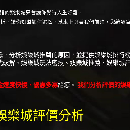
錯的娛樂城只會讓你覺得人生好難。
分析，讓你知道如何選擇，基本上跟著我們前進，您離致
低，分析娛樂城推薦的原因，並提供娛樂城排行
式破解、娛樂城玩法密技、娛樂城推薦、娛樂城
金速度快慢、優惠多寡
給您。
我們分析評價的娛
S娛樂城
評價分析