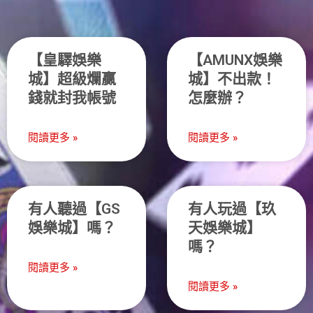
【皇驛娛樂
【AMUNX娛樂
城】超級爛贏
城】不出款！
錢就封我帳號
怎麼辦？
閱讀更多 »
閱讀更多 »
有人聽過【GS
有人玩過【玖
娛樂城】嗎？
天娛樂城】
嗎？
閱讀更多 »
閱讀更多 »