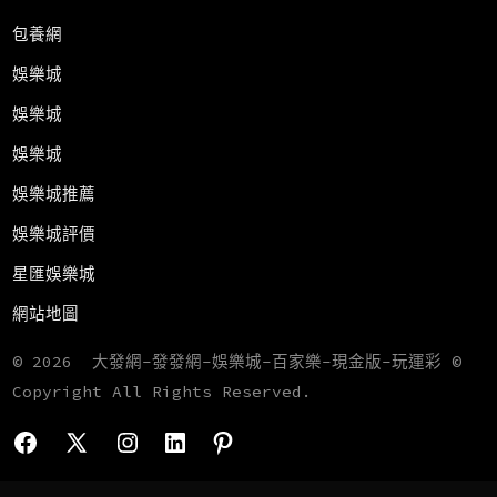
包養網
娛樂城
娛樂城
娛樂城
娛樂城推薦
娛樂城評價
星匯娛樂城
網站地圖
© 2026
大發網-發發網-娛樂城-百家樂-現金版-玩運彩 ©
Copyright All Rights Reserved.