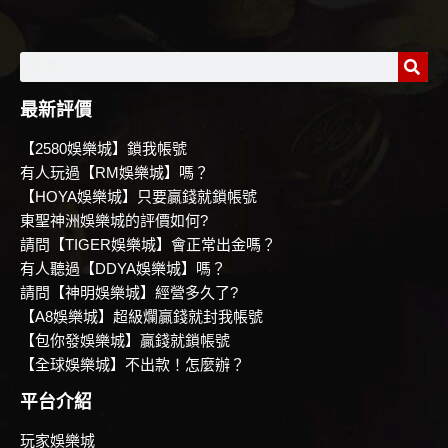
最新評價
【2580娛樂城】鎖我帳號
有人玩過【RM娛樂城】嗎？
【HOYA娛樂城】只要贏錢就鎖帳號
東聖神洲娛樂城的評價如何?
請問【TIGER娛樂城】會正常出金嗎？
有人聽過【DDYA娛樂城】嗎？
請問【神明娛樂城】經營多久了?
【A8娛樂城】超級爛贏錢就封我帳號
【包你發娛樂城】贏錢就鎖帳號
【全球娛樂城】不出款！怎麼辦？
平台介紹
玩家娛樂城