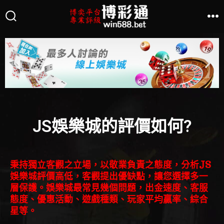
JS娛樂城的評價如何?
秉持獨立客觀之立場，以敬業負責之態度，分析JS
娛樂城評價高低，客觀提出優缺點，讓您選擇多一
層保護。娛樂城最常見幾個問題，出金速度、客服
態度、優惠活動、遊戲種類、玩家平均贏率、綜合
星等。