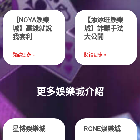
【NOYA娛樂
【添添旺娛樂
城】贏錢就說
城】詐騙手法
我套利
大公開
閱讀更多 »
閱讀更多 »
更多娛樂城介紹
星博娛樂城
RONE娛樂城