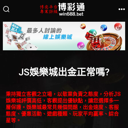
JS娛樂城出金正常嗎?
秉持獨立客觀之立場，以敬業負責之態度，分析JS
娛樂城評價高低，客觀提出優缺點，讓您選擇多一
層保護。娛樂城最常見幾個問題，出金速度、客服
態度、優惠活動、遊戲種類、玩家平均贏率、綜合
星等。