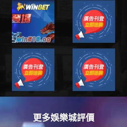
更多娛樂城評價