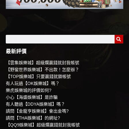
最新評價
【雲集娛樂城】超級爛贏錢就封我帳號
【野蠻世界娛樂城】不出款！怎麼辦？
【TOP娛樂城】只要贏錢就鎖帳號
有人玩過【OK娛樂城】嗎？
樂虎娛樂城的評價如何?
小心【海盛娛樂城】是詐騙
有人聽過【DDYA娛樂城】嗎？
請問【金龍亨娛樂城】會出金嗎?
請問【THA娛樂城】的網址?
【QQ9娛樂城】超級爛贏錢就封我帳號