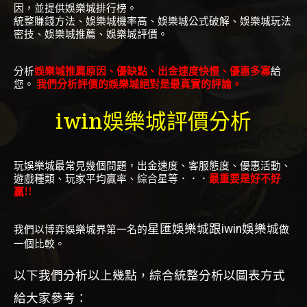
因，並提供娛樂城排行榜。
統整賺錢方法、娛樂城機率高、娛樂城公式破解、娛樂城玩法
密技、娛樂城推薦、娛樂城評價。
分析
娛樂城推薦原因、優缺點、出金速度快慢、優惠多寡
給
您。
我們分析評價的娛樂城絕對是最真實的評論。
iwin娛樂城
評價分析
玩娛樂城最常見幾個問題，出金速度、客服態度、優惠活動、
遊戲種類、玩家平均贏率、綜合星等．．．
最重要是好不好
贏!!
星匯娛樂城
跟iwin
娛樂城
我們以博弈娛樂城界第一名的
做
一個比較。
以下我們分析以上幾點，綜合統整分析以圖表方式
給大家參考：