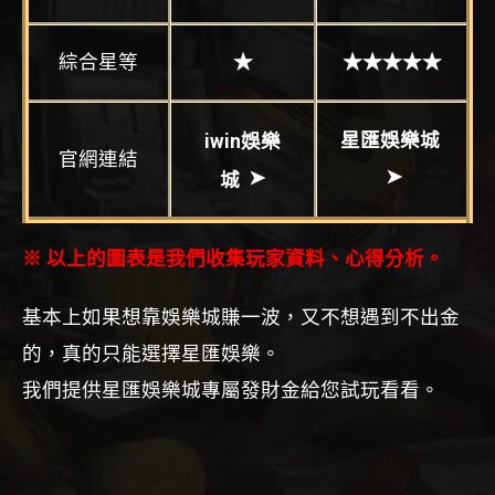
綜合星等
★
★★★★★
星匯娛樂城
iwin
娛樂
官網連結
➤
➤
城
※ 以上的圖表是我們收集玩家資料、心得分析。
基本上如果想靠娛樂城賺一波，又不想遇到不出金
的，真的只能選擇星匯娛樂。
我們提供
星匯娛樂城
專屬發財金給您試玩看看。