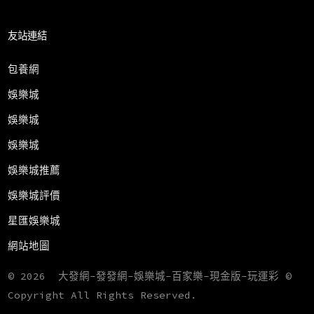
友站連結
包養網
娛樂城
娛樂城
娛樂城
娛樂城推薦
娛樂城評價
星匯娛樂城
網站地圖
© 2026
大發網-發發網-娛樂城-百家樂-現金版-玩運彩 ©
Copyright All Rights Reserved.