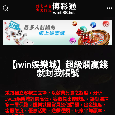
【iwin娛樂城】超級爛贏錢
就封我帳號
秉持獨立客觀之立場，以敬業負責之態度，分析
iwin
娛樂城評
價高低，客觀提出優缺點，讓您選擇
多一層保護。娛樂城最常見幾個問題，出金速度、
客服態度、優惠活動、遊戲種類、玩家平均贏率、